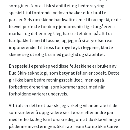
som gir en fantastisk stabilitet og bedre styring,
spesielt i utfordrende nedoverbakker eller bratte
partier. Selv om skiene har kvalitetene til racingski, er de
likevel perfekte for den gjennomsnittlige turgåeren i
marka - og det er meg! Jeg har testet dem på alt fra
hardpakket snø til løssnø, og jeg må si at ytelsen var
imponerende. Til tross for mye føyk i løypene, klarte
skiene seg utrolig bra med god glid og stabilitet.
En spesiell egenskap ved disse felleskiene er bruken av
Duo Skin-teknologi, som betyr at fellen er todelt. Dette
gir ikke bare bedre retningsstabilitet, men også
forbedret drenering, som kommer godt med når
forholdene varierer underveis.
Alt i alt er dette et par ski jeg virkelig vil anbefale til de
som vurderer å oppgradere sitt første eller andre par
med felleski. Jeg kan forsikre deg om at du ikke vil angre
på denne investeringen. SkiTrab Team Comp Skin Carve