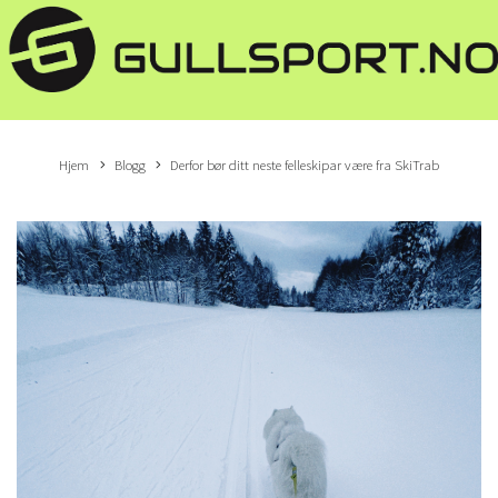
Hjem
Blogg
Derfor bør ditt neste felleskipar være fra SkiTrab