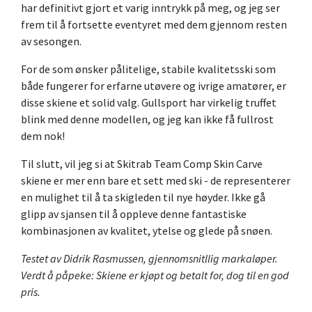
har definitivt gjort et varig inntrykk på meg, og jeg ser
frem til å fortsette eventyret med dem gjennom resten
av sesongen.
For de som ønsker pålitelige, stabile kvalitetsski som
både fungerer for erfarne utøvere og ivrige amatører, er
disse skiene et solid valg. Gullsport har virkelig truffet
blink med denne modellen, og jeg kan ikke få fullrost
dem nok!
Til slutt, vil jeg si at Skitrab Team Comp Skin Carve
skiene er mer enn bare et sett med ski - de representerer
en mulighet til å ta skigleden til nye høyder. Ikke gå
glipp av sjansen til å oppleve denne fantastiske
kombinasjonen av kvalitet, ytelse og glede på snøen.
Testet av Didrik Rasmussen, gjennomsnitllig markaløper.
Verdt å påpeke: Skiene er kjøpt og betalt for, dog til en god
pris.