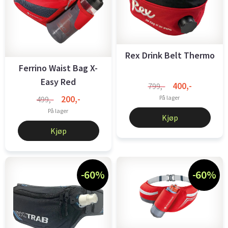
Rex Drink Belt Thermo
Ferrino Waist Bag X-
Easy Red
400,-
799,-
200,-
På lager
499,-
På lager
Kjøp
Kjøp
-60%
-60%