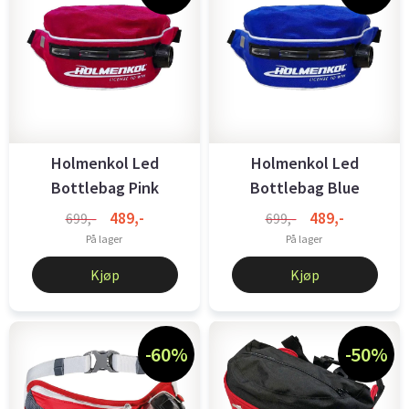
Holmenkol Led
Holmenkol Led
Bottlebag Pink
Bottlebag Blue
489,-
489,-
699,-
699,-
På lager
På lager
Kjøp
Kjøp
-60%
-50%