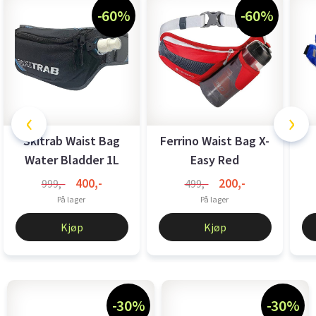
-60%
-60%
‹
›
Skitrab Waist Bag
Ferrino Waist Bag X-
Water Bladder 1L
Easy Red
400,-
200,-
999,-
499,-
På lager
På lager
Kjøp
Kjøp
-30%
-30%