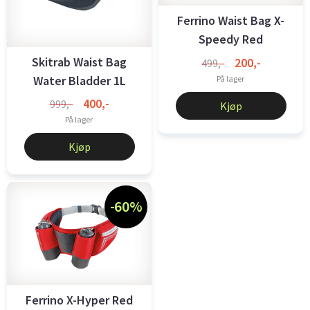
Ferrino Waist Bag X-
Speedy Red
Skitrab Waist Bag
200,-
499,-
Water Bladder 1L
På lager
400,-
999,-
Kjøp
På lager
Kjøp
-60%
Ferrino X-Hyper Red