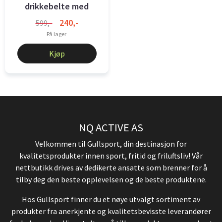
drikkebelte med
flaskeholder
240,-
599,-
På lager
Kjøp
NQ ACTIVE AS
Velkommen til Gullsport, din destinasjon for
kvalitetsprodukter innen sport, fritid og friluftsliv! Vår
nettbutikk drives av dedikerte ansatte som brenner for å
tilby deg den beste opplevelsen og de beste produktene.
Hos Gullsport finner du et nøye utvalgt sortiment av
produkter fra anerkjente og kvalitetsbevisste leverandører