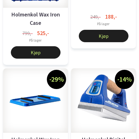
Holmenkol Wax Iron
188,-
249,-
Case
På lager
525,-
799,-
Kjøp
På lager
Kjøp
-29%
-14%