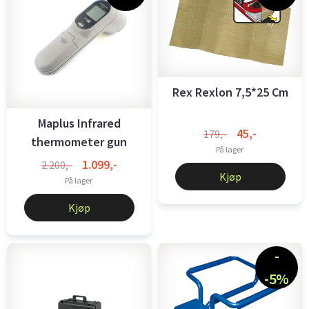
Rex Rexlon 7,5*25 Cm
Maplus Infrared
45,-
179,-
thermometer gun
På lager
1.099,-
2.200,-
Kjøp
På lager
Kjøp
-
-5%