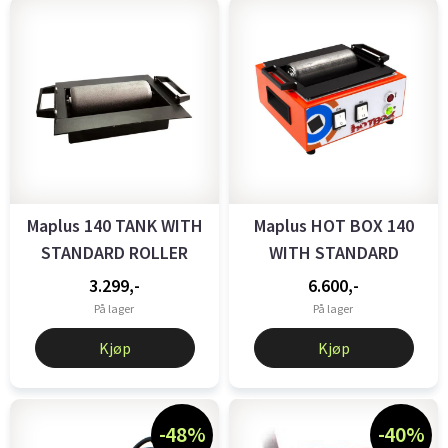
Maplus 140 TANK WITH
Maplus HOT BOX 140
STANDARD ROLLER
WITH STANDARD
ROLLER
3.299,-
6.600,-
På lager
På lager
Kjøp
Kjøp
-48%
-40%