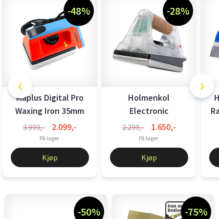
-48%
-28%
‹
›
Maplus Digital Pro
Holmenkol
H
Waxing Iron 35mm
Electronic
R
Racingwaxer 230 V
2.099,-
1.650,-
3.999,-
2.299,-
På lager
På lager
Kjøp
Kjøp
-50%
-75%