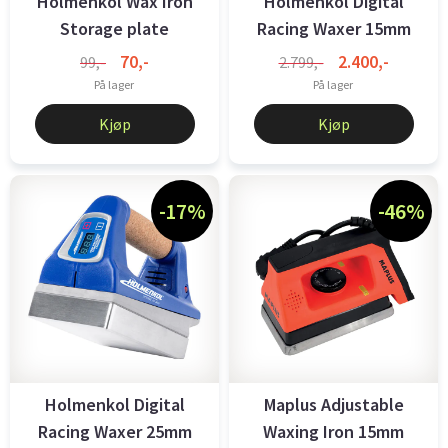
Holmenkol Wax Iron
Holmenkol Digital
Storage plate
Racing Waxer 15mm
Plate 220V
70,-
2.400,-
99,-
2.799,-
På lager
På lager
Kjøp
Kjøp
-17%
-46%
Holmenkol Digital
Maplus Adjustable
Racing Waxer 25mm
Waxing Iron 15mm