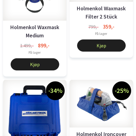
Holmenkol Waxmask
Filter 2 Stück
359,-
Holmenkol Waxmask
799,-
På lager
Medium
899,-
1.499,-
Kjøp
På lager
Kjøp
-34%
-25%
Holmenkol Ironcover