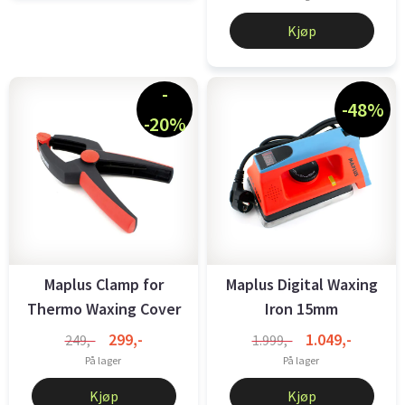
Kjøp
-
-48%
-20%
Maplus Clamp for
Maplus Digital Waxing
Thermo Waxing Cover
Iron 15mm
299,-
1.049,-
249,-
1.999,-
På lager
På lager
Kjøp
Kjøp