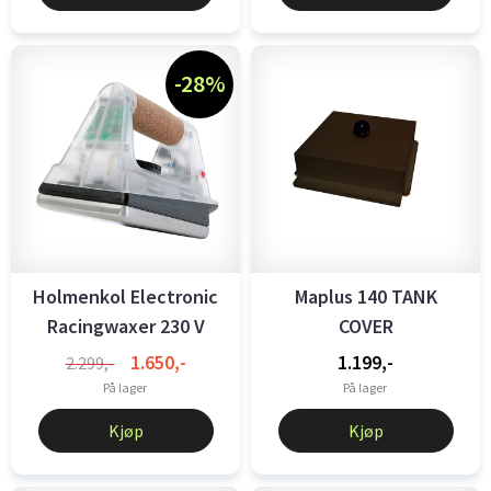
-28%
Holmenkol Electronic
Maplus 140 TANK
Racingwaxer 230 V
COVER
1.650,-
1.199,-
2.299,-
På lager
På lager
Kjøp
Kjøp