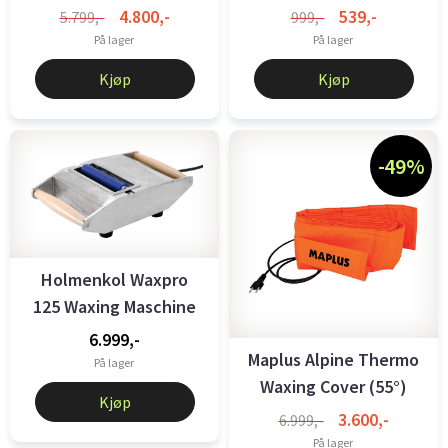
Plate 220V
4.800,-
539,-
5.799,-
999,-
På lager
På lager
Kjøp
Kjøp
-49%
Holmenkol Waxpro
125 Waxing Maschine
6.999,-
Maplus Alpine Thermo
På lager
Waxing Cover (55°)
Kjøp
with 3 ...
3.600,-
6.999,-
På lager