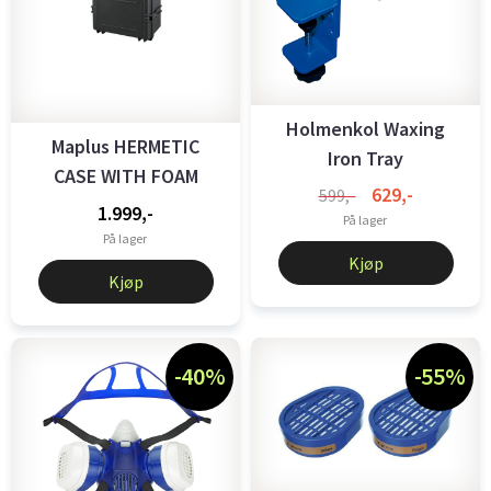
Holmenkol Waxing
Maplus HERMETIC
Iron Tray
CASE WITH FOAM
629,-
599,-
PROTECTION ...
1.999,-
På lager
På lager
Kjøp
Kjøp
-40%
-55%