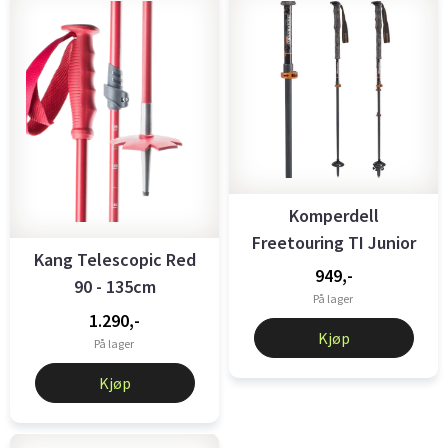
Komperdell
Freetouring TI Junior
Kang Telescopic Red
949,-
90 - 135cm
På lager
1.290,-
Kjøp
På lager
Kjøp