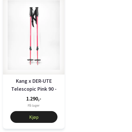
Kang x DER-UTE
Telescopic Pink 90 -
140 cm
1.290,-
På lager
Kjøp