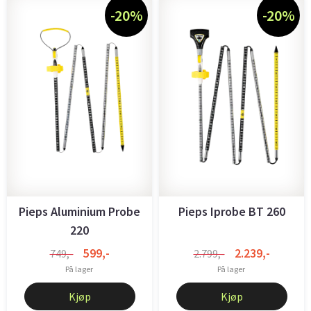
-20%
-20%
Pieps Aluminium Probe
Pieps Iprobe BT 260
220
599,-
2.239,-
749,-
2.799,-
På lager
På lager
Kjøp
Kjøp