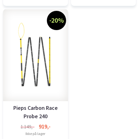
-20%
Pieps Carbon Race
Probe 240
919,-
1.149,-
Ikke på lager