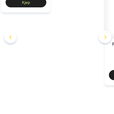
Kjøp
‹
›