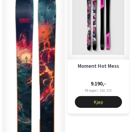
Moment Hot Mess
9.190,-
På lager i
152, 172
Kjøp