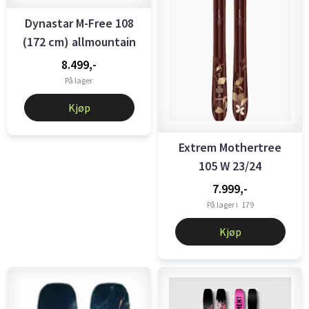
Dynastar M-Free 108
(172 cm) allmountain
ski ...
8.499,-
På lager
Kjøp
Extrem Mothertree
105 W 23/24
7.999,-
På lager i
179
Kjøp