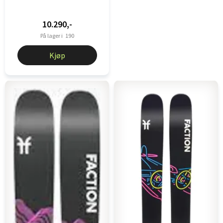
10.290,-
På lager i
190
Kjøp