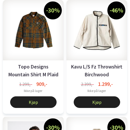
-30%
-46%
Topo Designs
Kavu L/S Fz Throwshirt
Mountain Shirt M Plaid
Birchwood
dard khaki ...
909,-
1.299,-
1.299,-
2.399,-
Ikke på lager
Ikke på lager
Kjøp
Kjøp
-30%
-30%