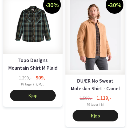
-30%
-30%
Topo Designs
Mountain Shirt M Plaid
olive multi
909,-
1.299,-
DU/ER No Sweat
På lager i
S, M, L
Moleskin Shirt - Camel
Kjøp
1.119,-
1.599,-
På lager i
M
Kjøp