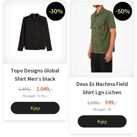
-30%
-50%
Topo Designs Global
Shirt Men's black
Deus Ex Machina Field
1.049,-
1.499,-
Shirt Lgn Lichen
På lager i
S, M, L
Green
599,-
1.199,-
Kjøp
På lager i
M
Kjøp