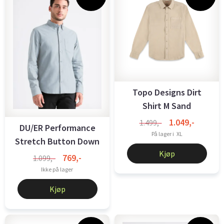
Topo Designs Dirt
Shirt M Sand
1.049,-
1.499,-
DU/ER Performance
På lager i
XL
Stretch Button Down
Kjøp
Fog Blue
769,-
1.099,-
Ikke på lager
Kjøp