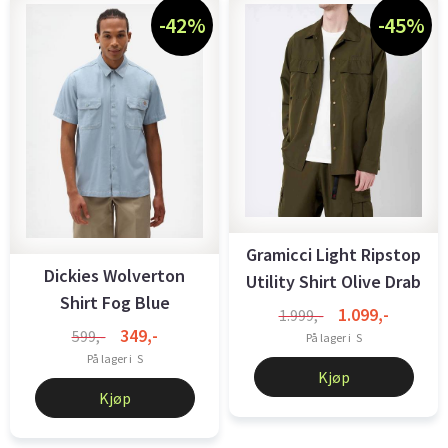
-42%
-45%
Gramicci Light Ripstop
Dickies Wolverton
Utility Shirt Olive Drab
Shirt Fog Blue
1.099,-
1.999,-
349,-
599,-
På lager i
S
På lager i
S
Kjøp
Kjøp