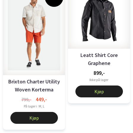
Leatt Shirt Core
Graphene
899,-
Ikke på lager
Brixton Charter Utility
Woven Korterma
Kjøp
Skjorte ...
449,-
799,-
På lager i
M, L
Kjøp