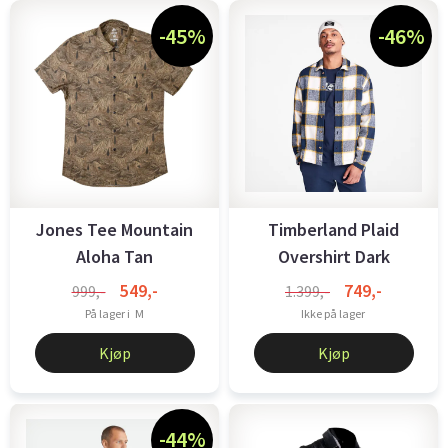
-45%
-46%
Jones Tee Mountain
Timberland Plaid
Aloha Tan
Overshirt Dark
Sapphire
549,-
749,-
999,-
1.399,-
På lager i
M
Ikke på lager
Kjøp
Kjøp
-44%