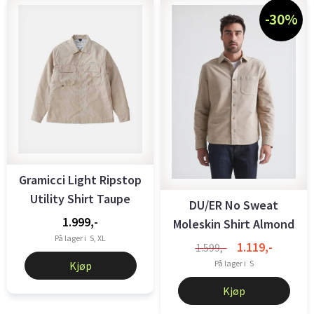
-30%
Gramicci Light Ripstop
Utility Shirt Taupe
DU/ER No Sweat
1.999,-
Moleskin Shirt Almond
På lager i
S, XL
1.119,-
1.599,-
På lager i
S
Kjøp
Kjøp