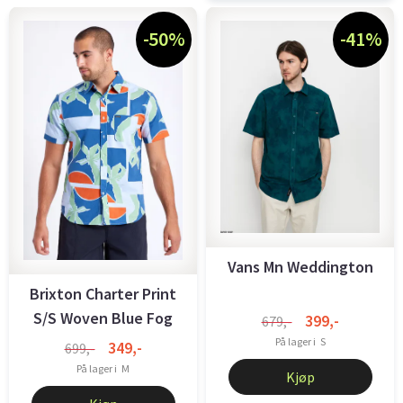
-50%
-41%
Vans Mn Weddington
Brixton Charter Print
S/S Woven Blue Fog
399,-
679,-
På lager i
S
349,-
699,-
På lager i
M
Kjøp