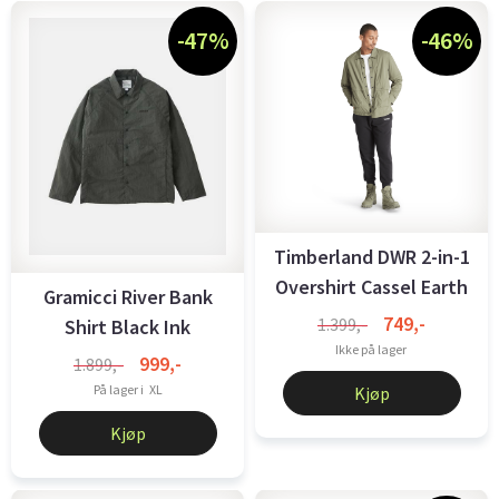
-47%
-46%
Timberland DWR 2-in-1
Overshirt Cassel Earth
Gramicci River Bank
749,-
1.399,-
Shirt Black Ink
Ikke på lager
999,-
1.899,-
På lager i
XL
Kjøp
Kjøp