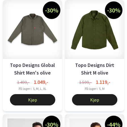
-30%
-30%
Topo Designs Global
Topo Designs Dirt
Shirt Men's olive
Shirt M olive
1.049,-
1.119,-
1.499,-
1.599,-
På lager i
S, M, L, XL
På lager i
S, M
Kjøp
Kjøp
-30%
-44%