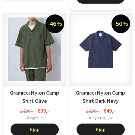
-46%
-50%
Gramicci Nylon Camp
Gramicci Nylon Camp
Shirt Olive
Shirt Dark Navy
699,-
649,-
1.299,-
1.299,-
På lager i
M
På lager i
M, L, XL
Kjøp
Kjøp