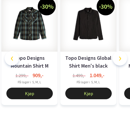
-30%
-30%
‹
›
Topo Designs
Topo Designs Global
Mountain Shirt M
Shirt Men's black
Plaid olive multi
P
909,-
1.049,-
1.299,-
1.499,-
På lager i
S, M, L
På lager i
S, M, L
Kjøp
Kjøp