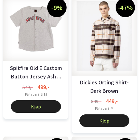
-9%
-47%
Spitfire Old E Custom
Button Jersey Ash ...
Dickies Orting Shirt-
499,-
549,-
Dark Brown
På lager i
S, M
449,-
849,-
Kjøp
På lager i
M
Kjøp