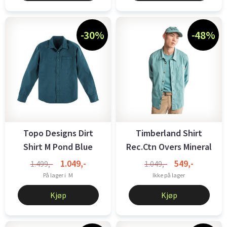
-30%
-48%
Topo Designs Dirt
Timberland Shirt
Shirt M Pond Blue
Rec.Ctn Overs Mineral
Blue
1.049,-
549,-
1.499,-
1.049,-
På lager i
M
Ikke på lager
Kjøp
Kjøp