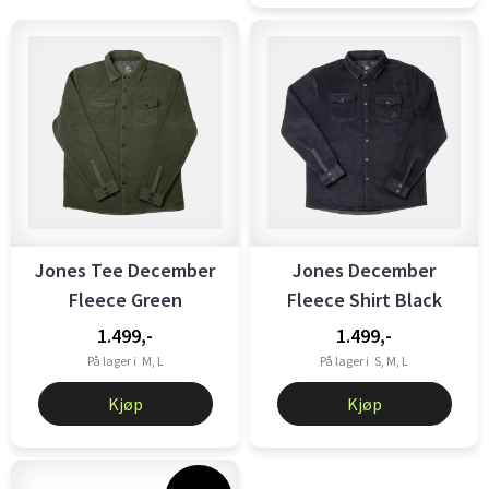
Jones Tee December
Jones December
Fleece Green
Fleece Shirt Black
1.499,-
1.499,-
På lager i
M, L
På lager i
S, M, L
Kjøp
Kjøp