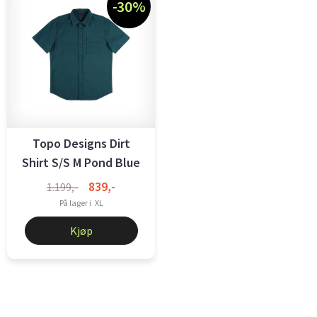
-30%
Topo Designs Dirt
Shirt S/S M Pond Blue
839,-
1.199,-
På lager i
XL
Kjøp