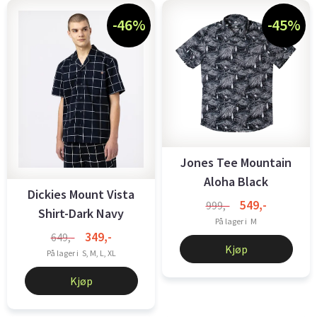
-46%
-45%
Jones Tee Mountain
Aloha Black
Dickies Mount Vista
549,-
999,-
Shirt-Dark Navy
På lager i
M
349,-
649,-
Kjøp
På lager i
S, M, L, XL
Kjøp