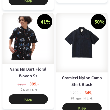
Kjøp
-41%
-50%
Vans Mn Dart Floral
Woven Ss
Gramicci Nylon Camp
399,-
679,-
Shirt Black
På lager i
S, M
649,-
1.299,-
På lager i
M, L, XL
Kjøp
Kjøp