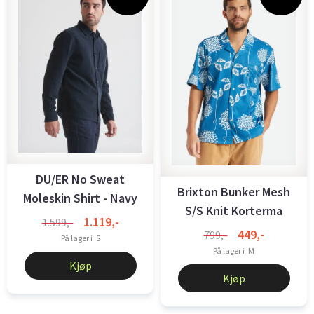
DU/ER No Sweat
Brixton Bunker Mesh
Moleskin Shirt - Navy
S/S Knit Korterma
1.119,-
1.599,-
Skjorte Sky ...
449,-
799,-
På lager i
S
På lager i
M
Kjøp
Kjøp