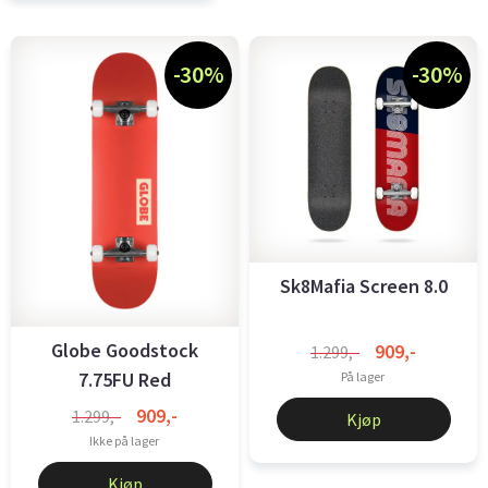
-30%
-30%
Sk8Mafia Screen 8.0
Globe Goodstock
909,-
1.299,-
7.75FU Red
På lager
909,-
1.299,-
Kjøp
Ikke på lager
Kjøp