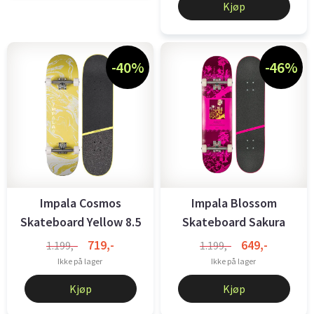
Kjøp
-40%
-46%
Impala Cosmos
Impala Blossom
Skateboard Yellow 8.5
Skateboard Sakura
8.25
719,-
649,-
1.199,-
1.199,-
Ikke på lager
Ikke på lager
Kjøp
Kjøp