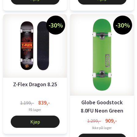
-30%
-30%
Z-Flex Dragon 8.25
Globe Goodstock
839,-
1.199,-
8.0FU Neon Green
På lager
909,-
1.299,-
Kjøp
Ikke på lager