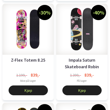
-30%
-40%
Z-Flex Totem 8.25
Impala Saturn
Skateboard Robin
Eisenberg Space ...
839,-
839,-
1.199,-
1.399,-
Ikke på lager
På lager
Kjøp
Kjøp