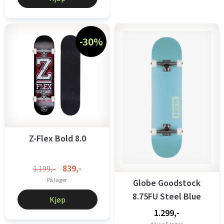
-30%
Z-Flex Bold 8.0
839,-
1.199,-
På lager
Globe Goodstock
8.75FU Steel Blue
Kjøp
1.299,-