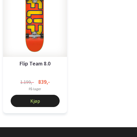
Flip Team 8.0
839,-
1.199,-
På lager
Kjøp