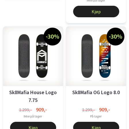
Ikke på lager
Kjøp
-30%
-30%
Sk8Mafia House Logo
Sk8Mafia OG Logo 8.0
7.75
909,-
909,-
1.299,-
1.299,-
Ikke på lager
På lager
Kjøp
Kjøp