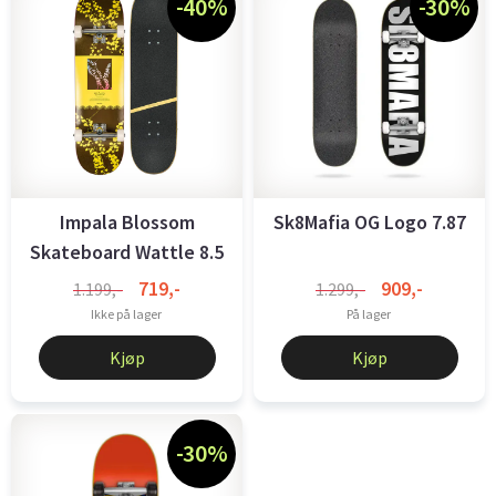
-40%
-30%
Impala Blossom
Sk8Mafia OG Logo 7.87
Skateboard Wattle 8.5
719,-
909,-
1.199,-
1.299,-
Ikke på lager
På lager
Kjøp
Kjøp
-30%