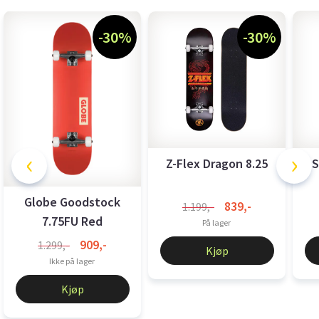
-30%
-30%
‹
›
Z-Flex Dragon 8.25
S
Globe Goodstock
839,-
1.199,-
7.75FU Red
På lager
909,-
1.299,-
Kjøp
Ikke på lager
Kjøp