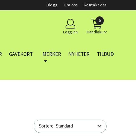
Blogg
Om oss
Kontakt oss
0
Logg inn
Handlekurv
R
GAVEKORT
MERKER
NYHETER
TILBUD
Sortere: Standard