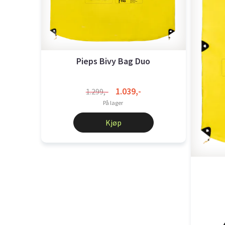
Pieps Bivy Bag Duo
1.039,-
1.299,-
På lager
Kjøp