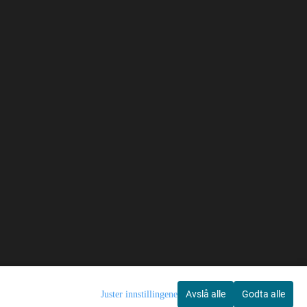
Avslå alle
Godta alle
Juster innstillingene