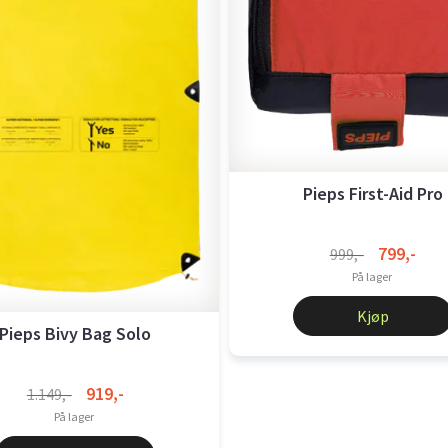
Pieps First-Aid Pro
799,-
999,-
På lager
Kjøp
Pieps Bivy Bag Solo
919,-
1.149,-
På lager