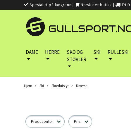
Spesialist på langrenn
|
Norsk nettbutikk
|
Fri f
DAME
HERRE
SKO OG
SKI
RULLESKI
STØVLER
Hjem
Ski
Skredutstyr
Diverse
Produsenter
Pris