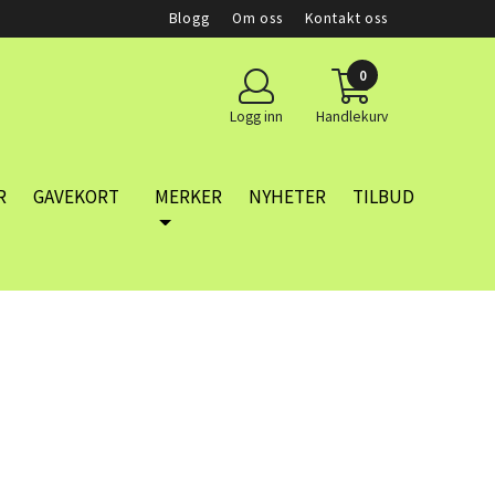
Blogg
Om oss
Kontakt oss
0
Logg inn
Handlekurv
R
GAVEKORT
MERKER
NYHETER
TILBUD