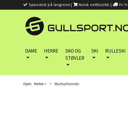
Spesialist på langrenn
|
Norsk nettbutikk
|
Fri f
DAME
HERRE
SKO OG
SKI
RULLESKI
STØVLER
Hjem
Merker
Muchachomalo