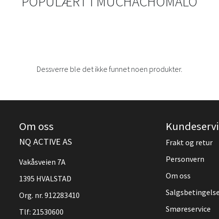
POPULÆRT I
MUCHACHOMALO
Dessverre ble det ikke funnet noen produkter.
Om oss
Kundeservi
NQ ACTIVE AS
Frakt og retur
Personvern
Vakåsveien 7A
Om oss
1395 HVALSTAD
Salgsbetingels
Org. nr. 912283410
Smøreservice
Tlf:
21530600