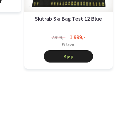
Skitrab Ski Bag Test 12 Blue
1.999,-
2.999,-
På lager
Kjøp