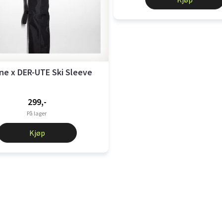
ne x DER-UTE Ski Sleeve
299,-
På lager
Kjøp