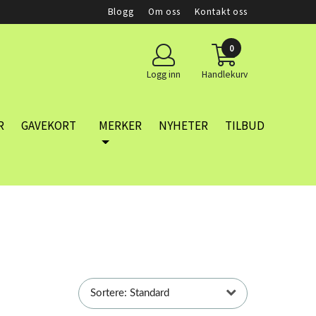
Blogg
Om oss
Kontakt oss
0
Logg inn
Handlekurv
R
GAVEKORT
MERKER
NYHETER
TILBUD
Sortere: Standard