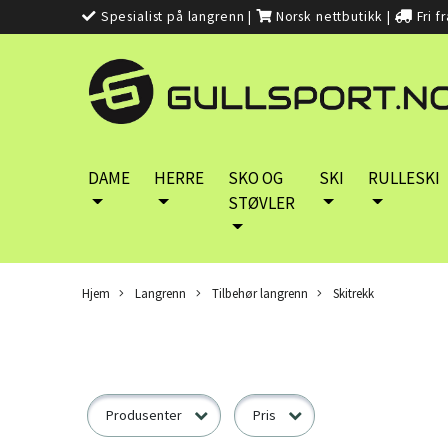
Spesialist på langrenn
|
Norsk nettbutikk
|
Fri f
DAME
HERRE
SKO OG
SKI
RULLESKI
STØVLER
Hjem
Langrenn
Tilbehør langrenn
Skitrekk
Produsenter
Pris