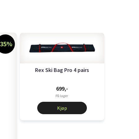
-35%
Rex Ski Bag Pro 4 pairs
699,-
På lager
Kjøp