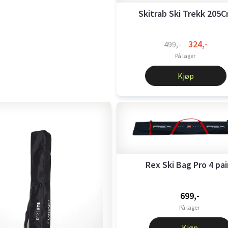
Skitrab Ski Trekk 205
324,-
499,-
På lager
Kjøp
Rex Ski Bag Pro 4 pai
699,-
På lager
Kjøp