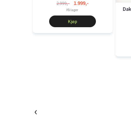
1.999,-
2.999,-
Dak
På lager
Kjøp
‹