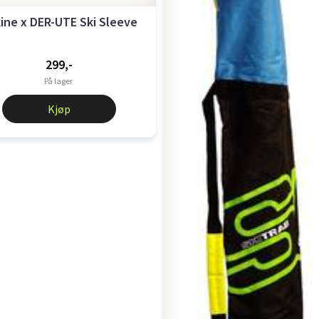
ine x DER-UTE Ski Sleeve
299,-
På lager
Kjøp