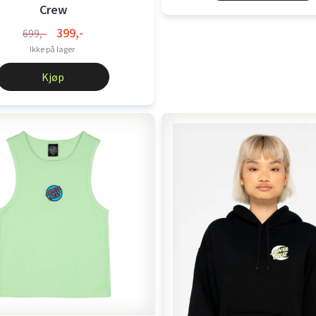
Crew
399,-
699,-
Ikke på lager
Kjøp