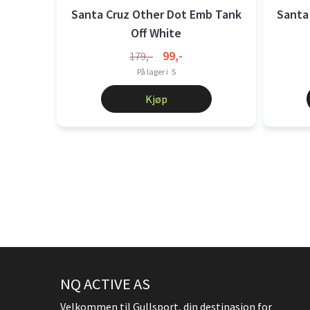
Santa Cruz Other Dot Emb Tank
Santa
Off White
99,-
179,-
På lager i
S
Kjøp
NQ ACTIVE AS
Velkommen til Gullsport, din destinasjon for