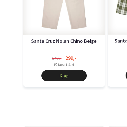
Santa
Santa Cruz Nolan Chino Beige
299,-
549,-
På lager i
S, M
Kjøp