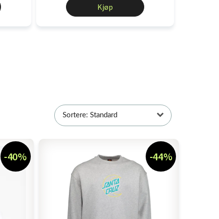
Kjøp
Sant
Shi
Sortere: Standard
-40%
-44%