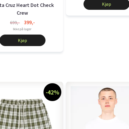
Kjøp
ta Cruz Heart Dot Check
Crew
399,-
699,-
Ikke på lager
Kjøp
-42%