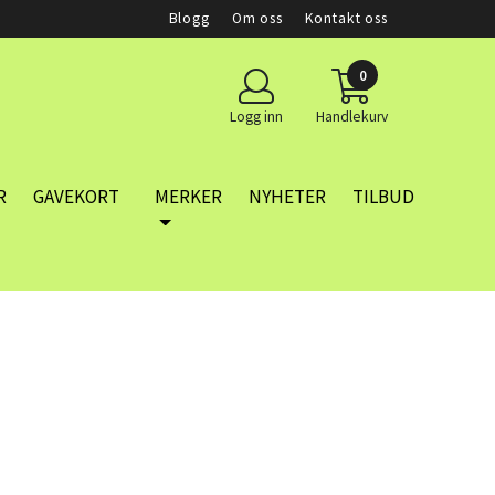
Blogg
Om oss
Kontakt oss
0
Logg inn
Handlekurv
R
GAVEKORT
MERKER
NYHETER
TILBUD