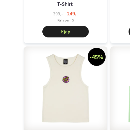
T-Shirt
249,-
399,-
På lager i
S
Kjøp
-45%