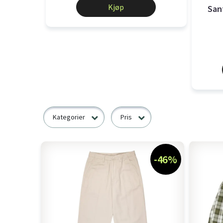
Kjøp
San
Kategorier
Pris
-46%