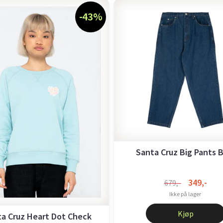
-43%
Santa Cruz Big Pants 
349,-
679,-
Ikke på lager
Kjøp
a Cruz Heart Dot Check