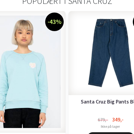
POPULÆRT I
SANTA CRUZ
-43%
Santa Cruz Big Pants B
349,-
679,-
Ikke på lager