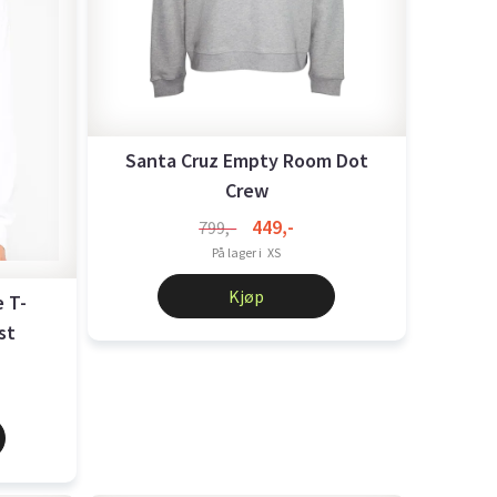
Santa Cruz Empty Room Dot
Crew
449,-
799,-
På lager i
XS
Kjøp
 T-
st