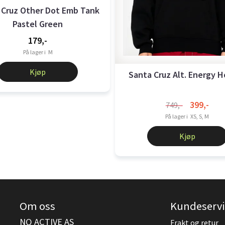
 Cruz Other Dot Emb Tank
Pastel Green
179,-
På lager i
M
Kjøp
Santa Cruz Alt. Energy 
399,-
749,-
På lager i
XS, S, M
Kjøp
Om oss
Kundeservi
NQ ACTIVE AS
Frakt og retur