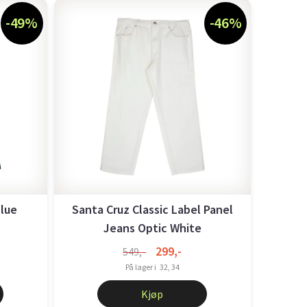
-49%
-46%
Blue
Santa Cruz Classic Label Panel
Jeans Optic White
299,-
549,-
På lager i
32, 34
Kjøp