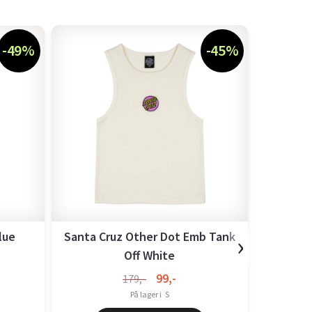
-49%
-45%
›
lue
Santa Cruz Other Dot Emb Tank
Off White
99,-
179,-
På lager i
S