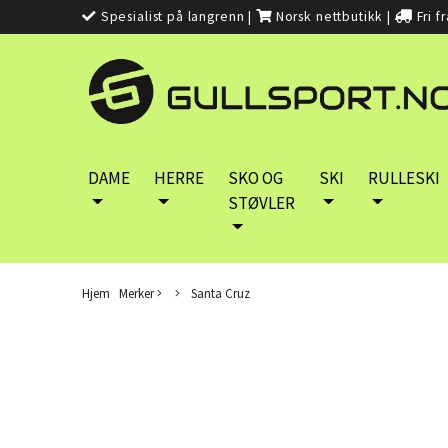
Spesialist på langrenn
|
Norsk nettbutikk
|
Fri f
DAME
HERRE
SKO OG
SKI
RULLESKI
STØVLER
Hjem
Merker
Santa Cruz