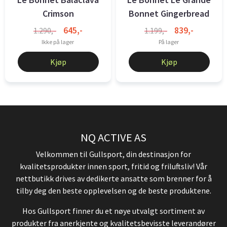
Crimson
Bonnet Gingerbread
645,-
839,-
1.290,-
1.199,-
Ikke på lager
På lager
Kjøp
Kjøp
NQ ACTIVE AS
Velkommen til Gullsport, din destinasjon for
kvalitetsprodukter innen sport, fritid og friluftsliv! Vår
nettbutikk drives av dedikerte ansatte som brenner for å
tilby deg den beste opplevelsen og de beste produktene.
Hos Gullsport finner du et nøye utvalgt sortiment av
produkter fra anerkjente og kvalitetsbevisste leverandører