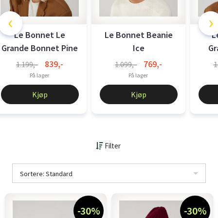
‹
›
Le Bonnet Le
Le Bonnet Beanie
L
Grande Bonnet Pine
Ice
Gr
839,-
769,-
1.199,-
1.099,-
1
På lager
På lager
Kjøp
Kjøp
Filter
Sortere: Standard
-30%
-30%