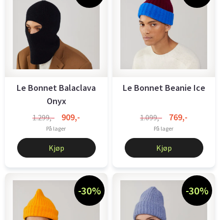
Le Bonnet Balaclava
Le Bonnet Beanie Ice
Onyx
909,-
769,-
1.299,-
1.099,-
På lager
På lager
Kjøp
Kjøp
-30%
-30%