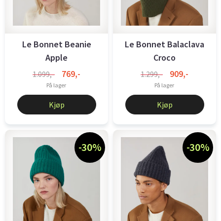
Le Bonnet Beanie
Le Bonnet Balaclava
Apple
Croco
769,-
909,-
1.099,-
1.299,-
På lager
På lager
Kjøp
Kjøp
-30%
-30%