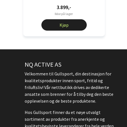
3.899,-
Ikke på lager
Kjøp
NQ ACTIVE AS
Velkommen til Gullsport, din destinasjon for
kvalitetsprodukter innen sport, fritid og
friluftsliv! Vår nettbutikk drives av dedikerte
ansatte som brenner for å tilby deg den beste
opplevelsen og de beste produktene.
Hos Gullsport finner du et nøye utvalgt
sortiment av produkter fra anerkjente og
kvalitetsbevisste leverandører fra hele verden.