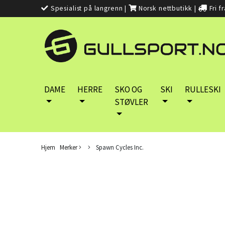
Spesialist på langrenn
|
Norsk nettbutikk
|
Fri f
DAME
HERRE
SKO OG
SKI
RULLESKI
STØVLER
Hjem
Merker
Spawn Cycles Inc.