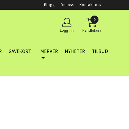
Blogg
Om oss
Kontakt oss
0
Logg inn
Handlekurv
R
GAVEKORT
MERKER
NYHETER
TILBUD