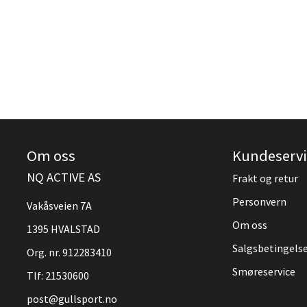
Om oss
Kundeservi
NQ ACTIVE AS
Frakt og retur
Personvern
Vakåsveien 7A
Om oss
1395 HVALSTAD
Salgsbetingels
Org. nr. 912283410
Smøreservice
Tlf:
21530600
post@gullsport.no