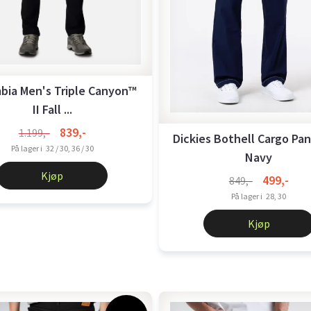
bia Men's Triple Canyon™
II Fall ...
839,-
1.199,-
Dickies Bothell Cargo Pa
På lager i
32 / 30, 36 / 30
Navy
Kjøp
499,-
849,-
På lager i
28, 30
Kjøp