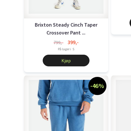
Brixton Steady Cinch Taper
Crossover Pant ...
399,-
799,-
På lager i
S
Kjøp
-46%