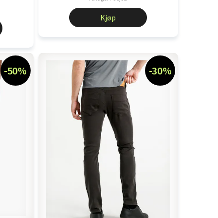
Kjøp
-50%
-30%