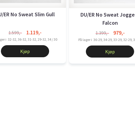
U/ER No Sweat Slim Gull
DU/ER No Sweat Jogger
Falcon
1.119,-
979,-
1.599,-
1.399,-
ger i
32-32, 36-32, 31-32, 29-32, 34 / 30
På lager i
36-29, 34-29, 33-29, 32-29, 
Kjøp
Kjøp