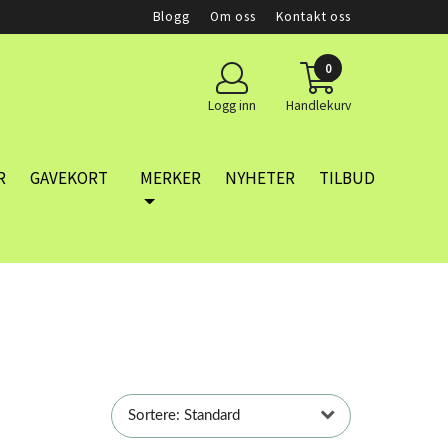
Blogg
Om oss
Kontakt oss
0
Logg inn
Handlekurv
R
GAVEKORT
MERKER
NYHETER
TILBUD
Sortere: Standard