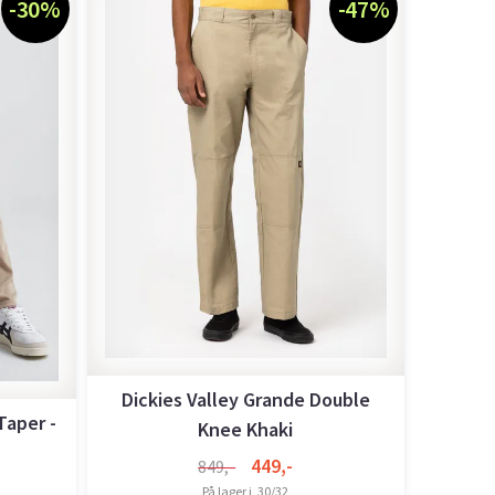
-30%
-47%
Dickies Valley Grande Double
Taper -
Knee Khaki
449,-
849,-
På lager i
30/32