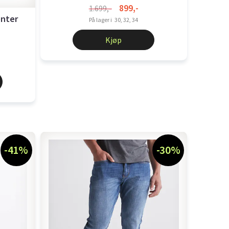
899,-
1.699,-
enter
På lager i
30, 32, 34
Kjøp
-41%
-30%