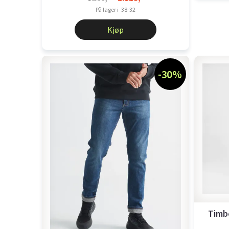
På lager i
38-32
Kjøp
-30%
Timb