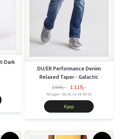
nt-Dark
DU/ER Performance Denim
Relaxed Taper - Galactic
1.119,-
1.599,-
På lager i
30-34, 31-34, 40-30
Kjøp