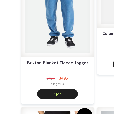
Colum
Brixton Blanket Fleece Jogger
349,-
649,-
På lager i
XL
Kjøp