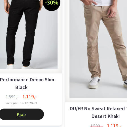
-30%
Performance Denim Slim -
Black
1.119,-
1.599,-
På lager i
38-32, 29-32
DU/ER No Sweat Relaxed 
Kjøp
Desert Khaki
1.119,-
1.599,-