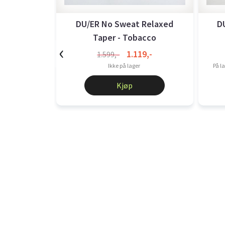
DU/ER No Sweat Relaxed
D
Taper - Tobacco
‹
1.119,-
1.599,-
Ikke på lager
På la
Kjøp