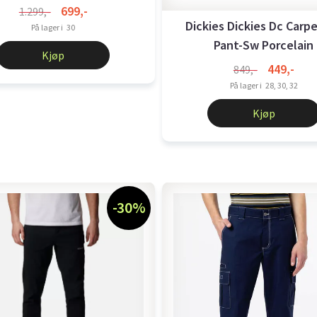
699,-
1.299,-
Dickies Dickies Dc Carp
På lager i
30
Pant-Sw Porcelain
Kjøp
449,-
849,-
På lager i
28, 30, 32
Kjøp
-30%