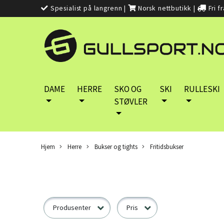
Spesialist på langrenn
|
Norsk nettbutikk
|
Fri f
DAME
HERRE
SKO OG
SKI
RULLESKI
STØVLER
Hjem
Herre
Bukser og tights
Fritidsbukser
Produsenter
Pris