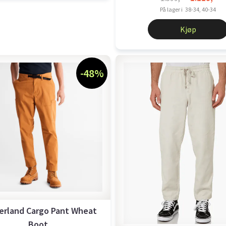
På lager i
38-34, 40-34
Kjøp
-48%
erland Cargo Pant Wheat
Boot