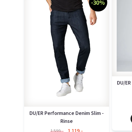
-30%
DU/ER 
DU/ER Performance Denim Slim -
Rinse
1.119,-
1.599,-