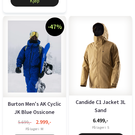
Kjøp
-47%
Candide C1 Jacket 3L
Burton Men's AK Cyclic
Sand
JK Blue Ossicone
6.499,-
2.999,-
5.699,-
På lager i
S
På lager i
M