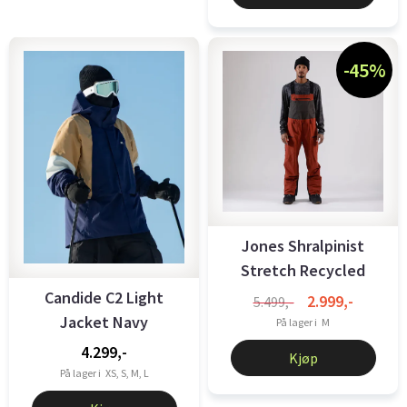
-45%
Jones Shralpinist
Stretch Recycled
Men's Bibs
Candide C2 Light
2.999,-
5.499,-
Jacket Navy
På lager i
M
4.299,-
Kjøp
På lager i
XS, S, M, L