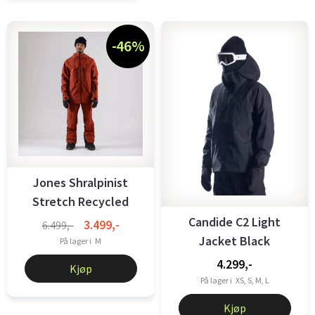
-46%
Jones Shralpinist
Stretch Recycled
Men's Jacket
Candide C2 Light
3.499,-
6.499,-
Jacket Black
På lager i
M
4.299,-
Kjøp
På lager i
XS, S, M, L
Kjøp