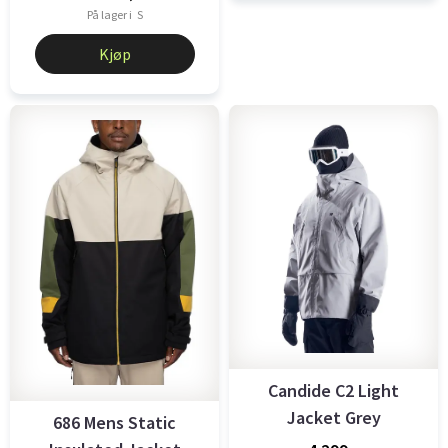
På lager i
S
Kjøp
Candide C2 Light
Jacket Grey
686 Mens Static