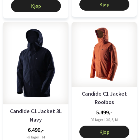
Kjøp
Kjøp
Candide C1 Jacket
Rooibos
Candide C1 Jacket 3L
5.499,-
Navy
På lager i
XS, S, M
6.499,-
Kjøp
På lager i
M