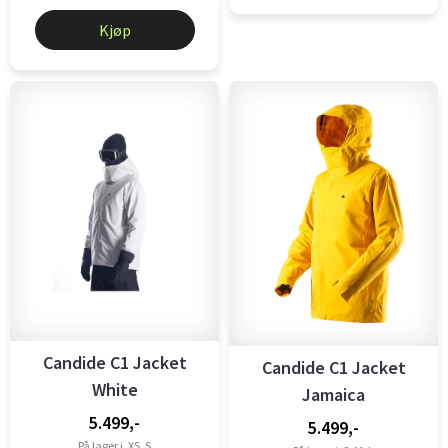
Kjøp
Candide C1 Jacket
Candide C1 Jacket
White
Jamaica
5.499,-
5.499,-
På lager i
XS, S