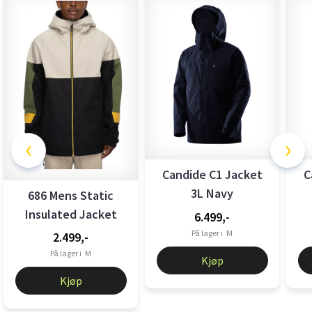
‹
›
Candide C1 Jacket
C
3L Navy
686 Mens Static
Insulated Jacket
6.499,-
Putty Clrblk
På lager i
M
2.499,-
På lager i
M
Kjøp
Kjøp