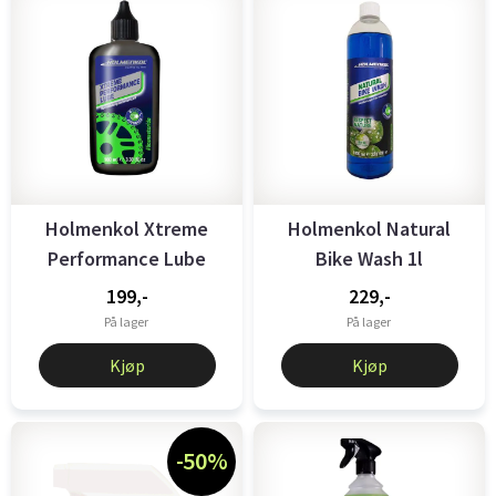
Holmenkol Xtreme
Holmenkol Natural
Performance Lube
Bike Wash 1l
100ml
199,-
229,-
På lager
På lager
Kjøp
Kjøp
-50%