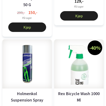
129,-
50 G
På lager
150,-
299,-
Kjøp
På lager
Kjøp
-40%
Holmenkol
Rex Bicycle Wash 1000
Suspension Spray
Ml