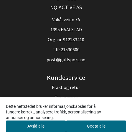
NQ ACTIVE AS
Vakåsveien 7A
1395 HVALSTAD
Org. nr. 912283410
Tlf:
21530600
post@gullsport.no
Kundeservice
Frakt og retur
Personvern
Dette nettstedet bruker informasjonskapsler for å
Om oss
fungere korrekt, analysere trafikk, personalisering av
Salgsbetingelser
annonser og annonsering.
Avslå alle
Godta alle
Smøreservice
0