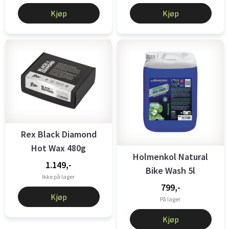
Kjøp
Kjøp
Rex Black Diamond
Hot Wax 480g
Holmenkol Natural
1.149,-
Bike Wash 5l
Ikke på lager
799,-
Kjøp
På lager
Kjøp