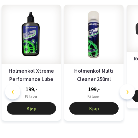
R
Holmenkol Xtreme
Holmenkol Multi
Performance Lube
Cleaner 250ml
‹
›
100ml
199,-
199,-
På lager
På lager
Kjøp
Kjøp