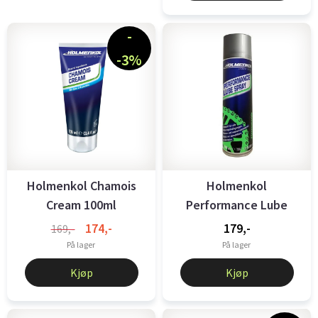
-
-3%
Holmenkol Chamois
Holmenkol
Cream 100ml
Performance Lube
Spray 200 ml
174,-
179,-
169,-
På lager
På lager
Kjøp
Kjøp