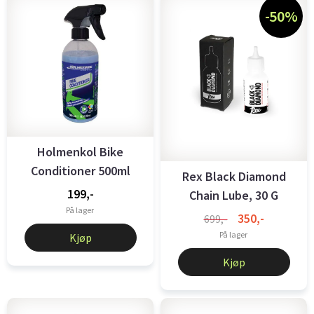
-50%
Holmenkol Bike
Conditioner 500ml
Rex Black Diamond
199,-
Chain Lube, 30 G
På lager
350,-
699,-
På lager
Kjøp
Kjøp