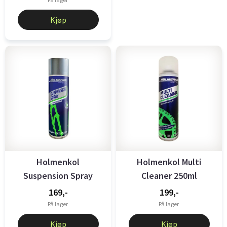
Kjøp
Holmenkol
Holmenkol Multi
Suspension Spray
Cleaner 250ml
200ml
169,-
199,-
På lager
På lager
Kjøp
Kjøp