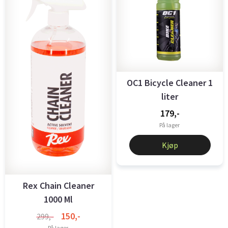
OC1 Bicycle Cleaner 1
liter
179,-
På lager
Kjøp
Rex Chain Cleaner
1000 Ml
150,-
299,-
På lager