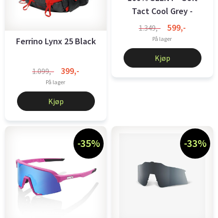
Tact Cool Grey -
Smoke Lens
599,-
1.349,-
På lager
Ferrino Lynx 25 Black
Kjøp
399,-
1.099,-
På lager
Kjøp
-35%
-33%