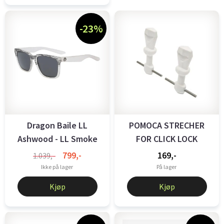
-23%
Dragon Baile LL
POMOCA STRECHER
Ashwood - LL Smoke
FOR CLICK LOCK
799,-
169,-
1.039,-
Ikke på lager
På lager
Kjøp
Kjøp