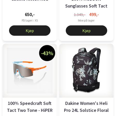
Sunglasses Soft Tact
Fade Black/White
650,-
499,-
1.349,-
På lager i
XS
Ikke på lager
Kjøp
Kjøp
-43%
100% Speedcraft Soft
Dakine Women's Heli
Tact Two Tone - HiPER
Pro 24L Solstice Floral