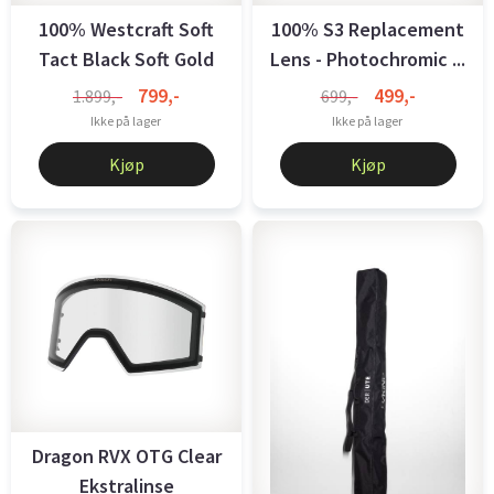
100% Westcraft Soft
100% S3 Replacement
Tact Black Soft Gold
Lens - Photochromic ...
799,-
499,-
1.899,-
699,-
Ikke på lager
Ikke på lager
Kjøp
Kjøp
Dragon RVX OTG Clear
Ekstralinse