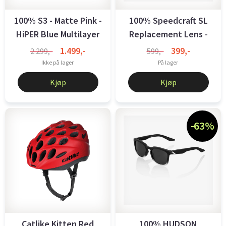
100% S3 - Matte Pink -
100% Speedcraft SL
HiPER Blue Multilayer
Replacement Lens -
...
Smoke
1.499,-
399,-
2.299,-
599,-
Ikke på lager
På lager
Kjøp
Kjøp
-63%
Catlike Kitten Red
100% HUDSON