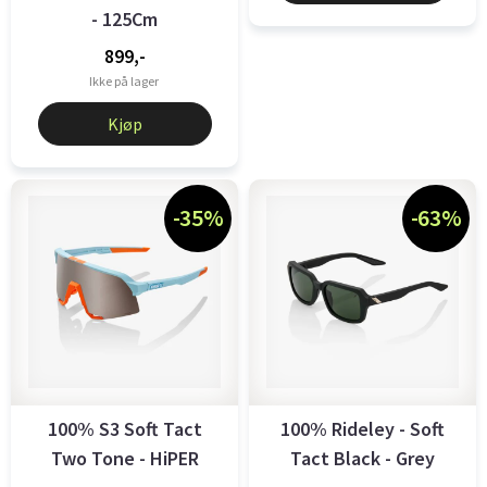
- 125Cm
899,-
Ikke på lager
Kjøp
-35%
-63%
100% S3 Soft Tact
100% Rideley - Soft
Two Tone - HiPER
Tact Black - Grey