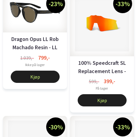
-23%
-33%
Dragon Opus LL Rob
Machado Resin - LL
Brown
799,-
1.039,-
100% Speedcraft SL
Ikke på lager
Replacement Lens -
Kjøp
Red ...
399,-
599,-
På lager
Kjøp
-30%
-33%