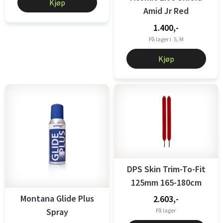
Kjøp
Amid Jr Red
1.400,-
På lager i
S, M
Kjøp
DPS Skin Trim-To-Fit
125mm 165-180cm
Montana Glide Plus
2.603,-
Spray
På lager