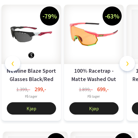
-79%
-63%
‹
›
Newline Blaze Sport
100% Racetrap -
Glasses Black/Red
Matte Washed Out
Re
Neon Pink - ...
299,-
699,-
1.399,-
1.899,-
På lager
På lager
Kjøp
Kjøp