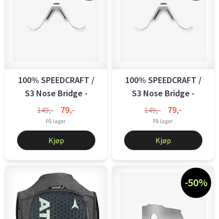
100% SPEEDCRAFT /
100% SPEEDCRAFT /
S3 Nose Bridge -
S3 Nose Bridge -
Regular - Soft ...
Regular - ...
79,-
79,-
149,-
149,-
På lager
På lager
Kjøp
Kjøp
-50%