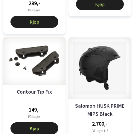
299,-
Kjøp
På lager
Kjøp
Contour Tip Fix
Salomon HUSK PRIME
149,-
MIPS Black
På lager
2.700,-
Kjøp
På lager i
S