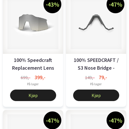
-43%
-47%
100% Speedcraft
100% SPEEDCRAFT /
Replacement Lens
S3 Nose Bridge -
Low Light Yellow ...
Regular - ...
399,-
79,-
699,-
149,-
På lager
På lager
Kjøp
Kjøp
-47%
-47%