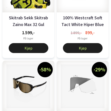
Skitrab Sekk Skitrab
100% Westcraft Soft
Zaino Max 32 Gul
Tact White Hiper Blue
Mirror ...
1.599,-
899,-
1.899,-
På lager
På lager
Kjøp
Kjøp
-58%
-29%