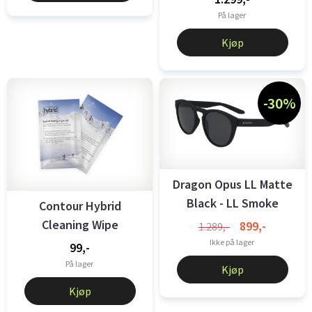
På lager
Kjøp
-30%
Dragon Opus LL Matte
Black - LL Smoke
Contour Hybrid
Cleaning Wipe
899,-
1.289,-
Ikke på lager
99,-
På lager
Kjøp
Kjøp