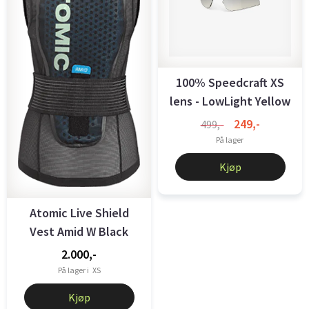
100% Speedcraft XS
lens - LowLight Yellow
Silver ...
249,-
499,-
På lager
Kjøp
Atomic Live Shield
Vest Amid W Black
2.000,-
På lager i
XS
Kjøp