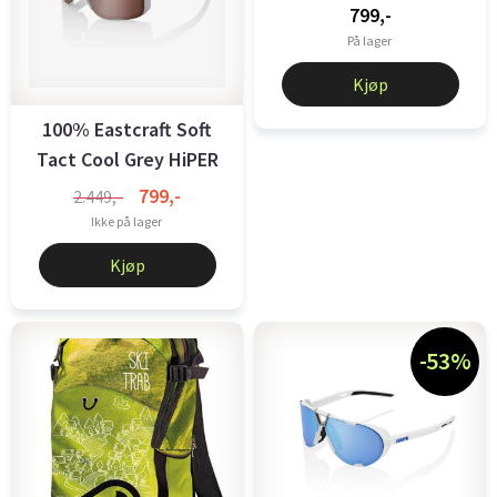
799,-
På lager
Kjøp
100% Eastcraft Soft
Tact Cool Grey HiPER
Crimson ...
799,-
2.449,-
Ikke på lager
Kjøp
-53%