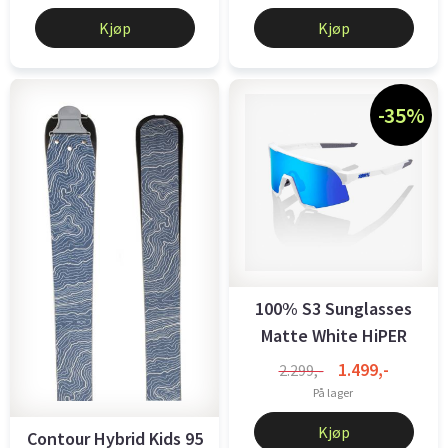
Kjøp
Kjøp
-35%
100% S3 Sunglasses
Matte White HiPER
Blue ...
1.499,-
2.299,-
På lager
Kjøp
Contour Hybrid Kids 95