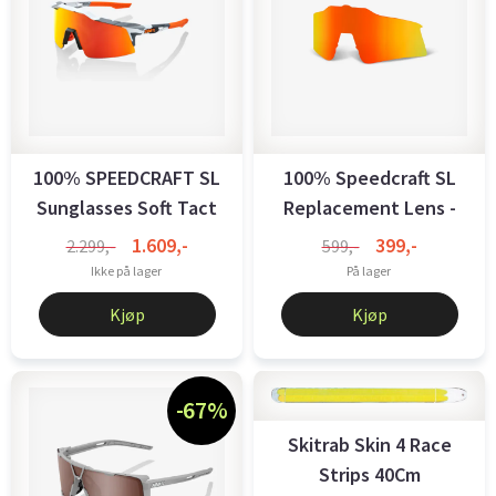
100% SPEEDCRAFT SL
100% Speedcraft SL
Sunglasses Soft Tact
Replacement Lens -
Grey Camo ...
Red ...
1.609,-
399,-
2.299,-
599,-
Ikke på lager
På lager
Kjøp
Kjøp
-67%
Skitrab Skin 4 Race
Strips 40Cm