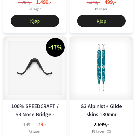
Silver Mirror ...
Green Lens
1.499,-
499,-
2.299,-
1.349,-
På lager
På lager
Kjøp
Kjøp
-47%
100% SPEEDCRAFT /
G3 Alpinist+ Glide
S3 Nose Bridge -
skins 130mm
Regular - ...
79,-
2.699,-
149,-
På lager
På lager i
XS