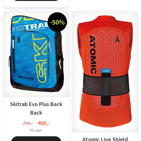
-50%
Skitrab Evo Plus Back
Back
400,-
799,-
På lager
Atomic Live Shield