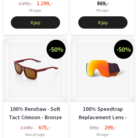
Silver ...
1.299,-
869,-
2.299,-
På lager
På lager
Kjøp
Kjøp
-50%
-50%
100% Renshaw - Soft
100% Speedtrap
Tact Crimson - Bronze
Replacement Lens -
Lens
HiPER Red ...
675,-
299,-
1.349,-
599,-
Ikke på lager
På lager