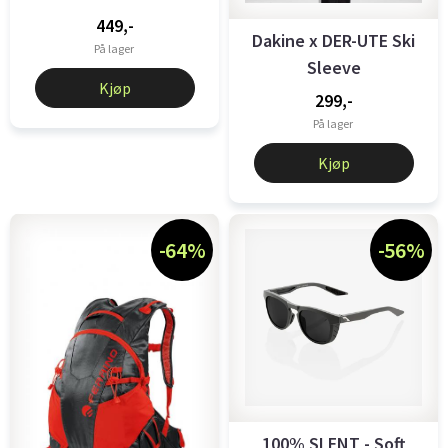
449,-
Dakine x DER-UTE Ski
På lager
Sleeve
Kjøp
299,-
På lager
Kjøp
-64%
-56%
100% SLENT - Soft