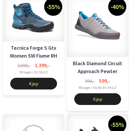
-55%
-40%
Tecnica Forge S Gtx
Women SW Fiume RH
Black Diamond Circuit
Laguna
1.399,-
3.099,-
Approach Pewter
På lager i
EU 36 2/3
Dame
599,-
999,-
Kjøp
På lager i
EU 40, EU 39 1/2
Kjøp
-55%