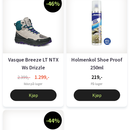
-46%
Vasque Breeze LT NTX
Holmenkol Shoe Proof
Ws Drizzle
250ml
1.299,-
219,-
2.399,-
Ikke på lager
På lager
Kjøp
Kjøp
-44%