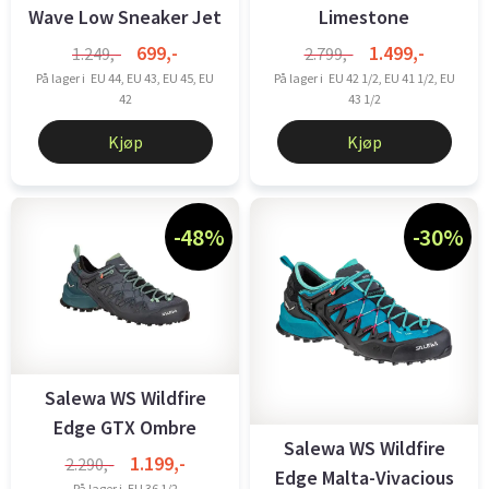
Wave Low Sneaker Jet
Limestone
Black-Green
699,-
1.499,-
1.249,-
2.799,-
På lager i
EU 44, EU 43, EU 45, EU
På lager i
EU 42 1/2, EU 41 1/2, EU
42
43 1/2
Kjøp
Kjøp
-48%
-30%
Salewa WS Wildfire
Edge GTX Ombre
Salewa WS Wildfire
Blue/Atlantic ...
1.199,-
2.290,-
Edge Malta-Vivacious
På lager i
EU 36 1/2