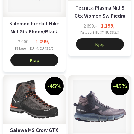
Tecnica Plasma Mid S
Gtx Women Sw Piedra
Salomon Predict Hike
Dy Campo
1.199,-
2.699,-
Mid Gtx Ebony/Black
På lager i
EU 37, EU 36 2/3
1.099,-
2.000,-
Kjøp
På lager i
EU 44, EU 43 1/3
Kjøp
-45%
-45%
Salewa MS Crow GTX