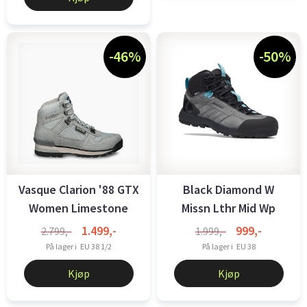
-46%
-50%
Vasque Clarion '88 GTX
Black Diamond W
Women Limestone
Missn Lthr Mid Wp
Apch Shoes ...
1.499,-
999,-
2.799,-
1.999,-
På lager i
EU 38 1/2
På lager i
EU 38
Kjøp
Kjøp