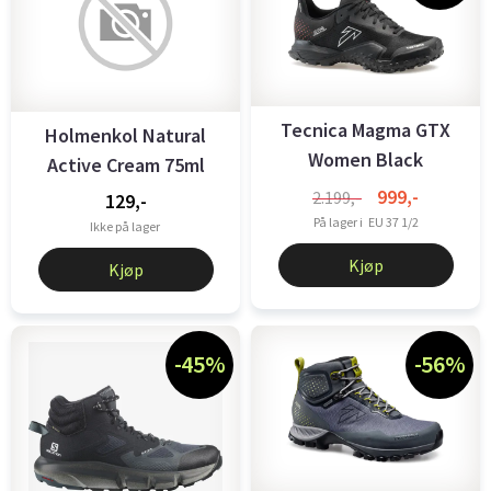
Tecnica Magma GTX
Holmenkol Natural
Women Black
Active Cream 75ml
999,-
2.199,-
129,-
På lager i
EU 37 1/2
Ikke på lager
Kjøp
Kjøp
-45%
-56%