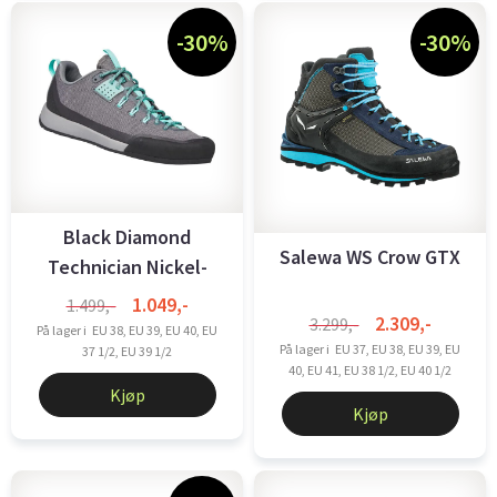
-30%
-30%
Black Diamond
Salewa WS Crow GTX
Technician Nickel-
Minted Dame
1.049,-
1.499,-
2.309,-
3.299,-
På lager i
EU 38, EU 39, EU 40, EU
På lager i
EU 37, EU 38, EU 39, EU
37 1/2, EU 39 1/2
40, EU 41, EU 38 1/2, EU 40 1/2
Kjøp
Kjøp