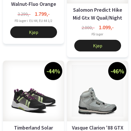
Walnut-Fluo Orange
Salomon Predict Hike
1.799,-
3.299,-
Mid Gtx W Quail/Night
På lager i
EU 44, EU 44 1/2
Sky
1.099,-
2.000,-
Kjøp
På lager
Kjøp
-44%
-46%
Timberland Solar
Vasque Clarion '88 GTX