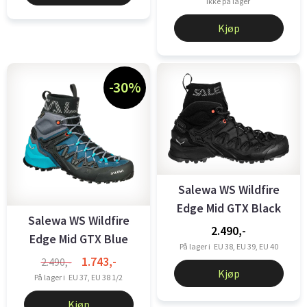
Ikke på lager
Kjøp
-30%
Salewa WS Wildfire
Edge Mid GTX Black
Salewa WS Wildfire
2.490,-
Edge Mid GTX Blue
På lager i
EU 38, EU 39, EU 40
1.743,-
2.490,-
Kjøp
På lager i
EU 37, EU 38 1/2
Kjøp