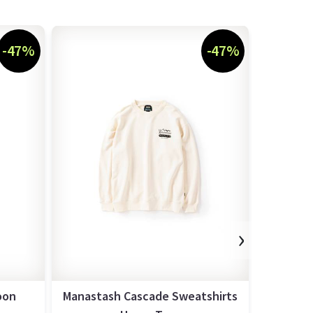
-47%
-47%
›
oon
Manastash Cascade Sweatshirts