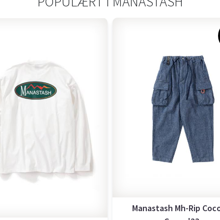
POPULÆRT I
MANASTASH
Manastash Mh-Rip Coc