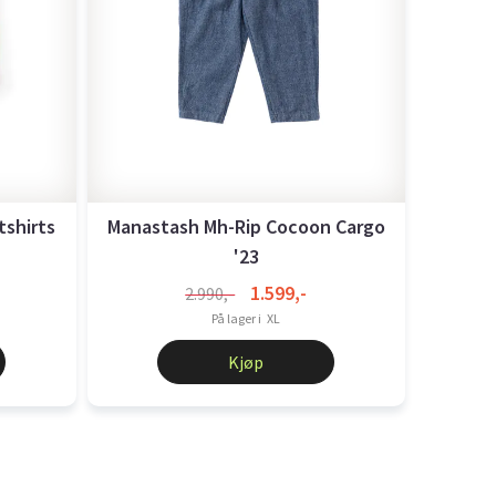
shirts
Manastash Mh-Rip Cocoon Cargo
'23
1.599,-
2.990,-
På lager i
XL
Kjøp