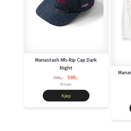
Manastash Mh-Rip Cap Dark
Night
Mana
599,-
990,-
På lager
Kjøp