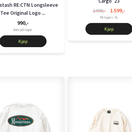
Cargo '23
stash RE:CTN Longsleeve
1.599,-
2.990,-
Tee Original Logo ...
På lager i
XL
990,-
Kjøp
Ikke på lager
Kjøp