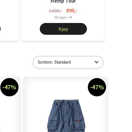
Hemp Tour
899,-
1.690,-
På lager i
M
Kjøp
Sortere: Standard
-47%
-47%