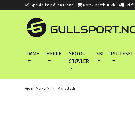
Spesialist på langrenn
|
Norsk nettbutikk
|
Fri f
DAME
HERRE
SKO OG
SKI
RULLESKI
STØVLER
Hjem
Merker
Manastash