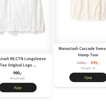
Manastash Cascade Sweat
Hemp Tour
stash RE:CTN Longsleeve
899,-
1.690,-
Tee Original Logo ...
På lager i
M
990,-
Kjøp
Ikke på lager
Kjøp