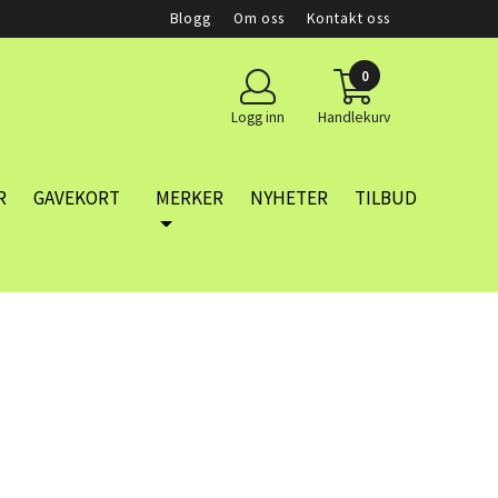
Blogg
Om oss
Kontakt oss
0
Logg inn
Handlekurv
R
GAVEKORT
MERKER
NYHETER
TILBUD