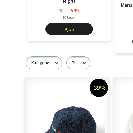
Night
Mana
599,-
990,-
På lager
Kjøp
Kategorier
Pris
-39%