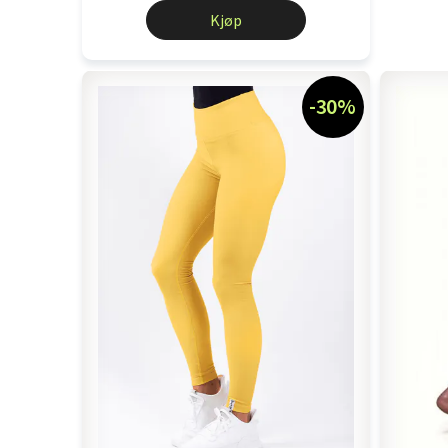
Kjøp
-30%