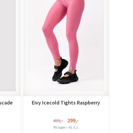
scade
Eivy Icecold Tights Raspberry
299,-
499,-
På lager i
XS, S, L