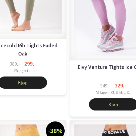
 Icecold Rib Tights Faded
Oak
299,-
389,-
Eivy Venture Tights Ice
På lager i
L
Kjøp
329,-
349,-
På lager i
XS, S, M, L, XL
Kjøp
-38%