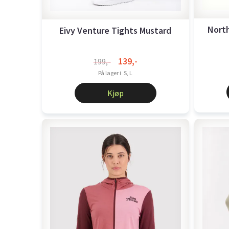
North
Eivy Venture Tights Mustard
139,-
199,-
På lager i
S, L
Kjøp