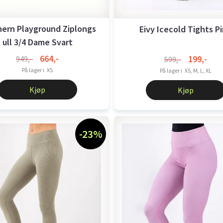
ern Playground Ziplongs
Eivy Icecold Tights P
ull 3/4 Dame Svart
664,-
199,-
949,-
599,-
På lager i
XS
På lager i
XS, M, L, XL
Kjøp
Kjøp
-23%