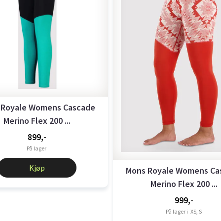
 Royale Womens Cascade
Merino Flex 200 ...
899,-
På lager
Kjøp
Mons Royale Womens Ca
Merino Flex 200 ...
999,-
På lager i
XS, S