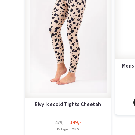
Mons
Eivy Icecold Tights Cheetah
399,-
479,-
På lager i
XS, S