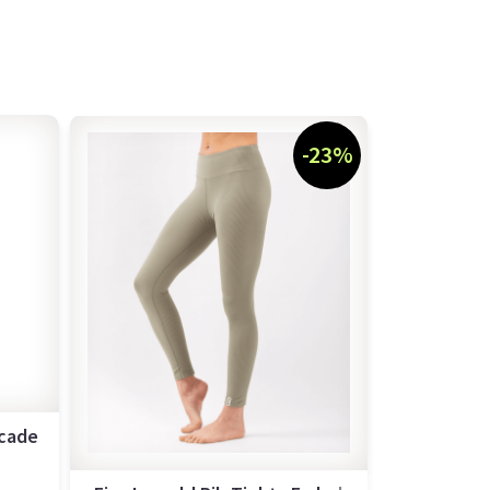
-23%
cade