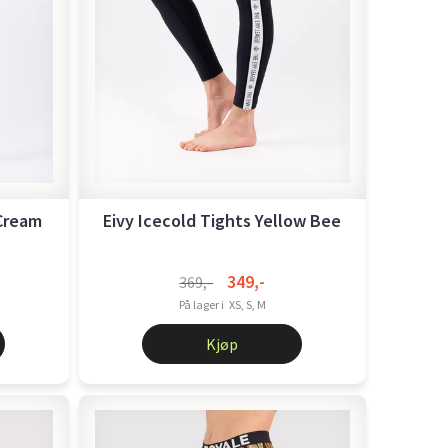
 Cream
Eivy Icecold Tights Yellow Bee
349,-
369,-
På lager i
XS, S, M
Kjøp