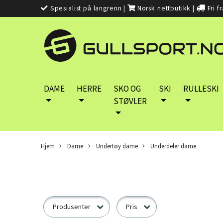
Spesialist på langrenn
|
Norsk nettbutikk
|
Fri f
DAME
HERRE
SKO OG
SKI
RULLESKI
STØVLER
Hjem
Dame
Undertøy dame
Underdeler dame
Produsenter
Pris