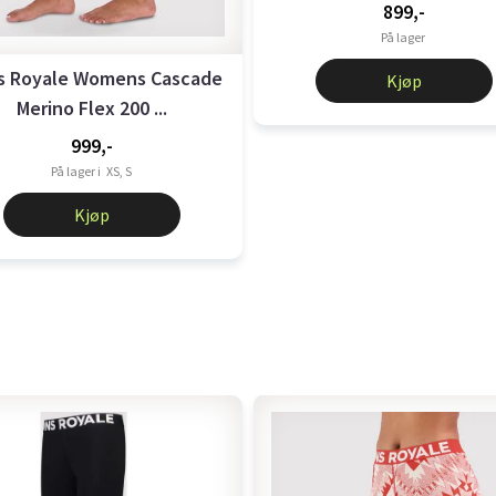
899,-
På lager
s Royale Womens Cascade
Kjøp
Merino Flex 200 ...
999,-
På lager i
XS, S
Kjøp