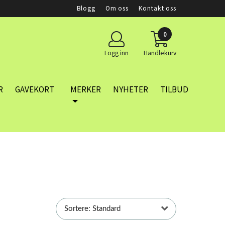
Blogg
Om oss
Kontakt oss
0
Logg inn
Handlekurv
R
GAVEKORT
MERKER
NYHETER
TILBUD
Sortere: Standard