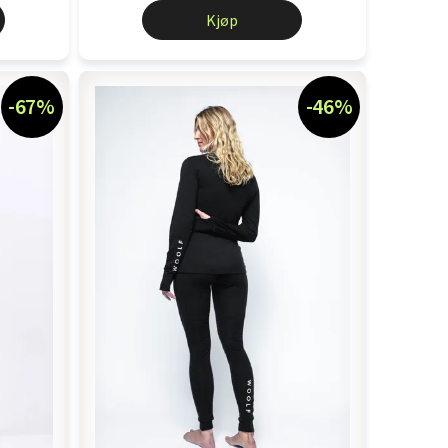
Kjøp
-67%
-46%