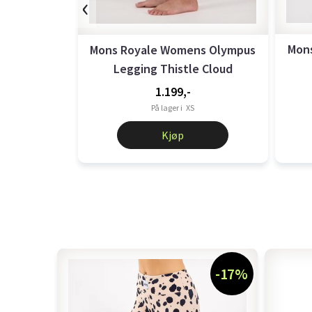
‹
Mon
Mons Royale Womens Olympus
Legging Thistle Cloud
1.199,-
På lager i
XS
Kjøp
-17%