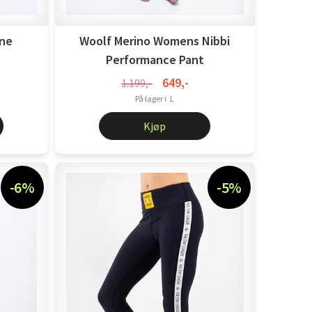
ine
Woolf Merino Womens Nibbi
Performance Pant
649,-
1.199,-
På lager i
L
Kjøp
-6%
-5%