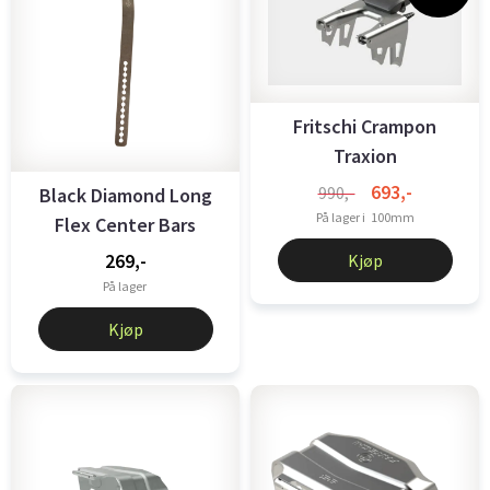
Fritschi Crampon
Traxion
693,-
990,-
Black Diamond Long
På lager i
100mm
Flex Center Bars
Polished
Kjøp
269,-
På lager
Kjøp