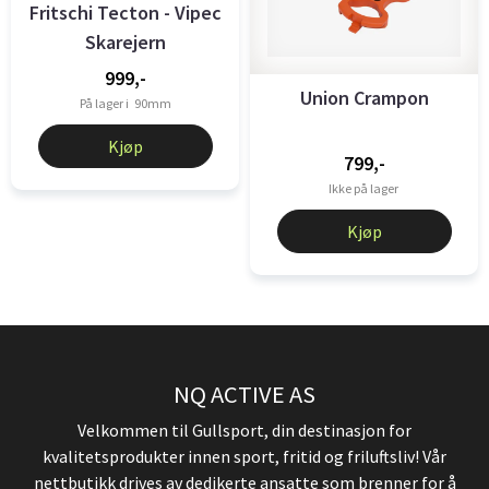
Fritschi Tecton - Vipec
Skarejern
999,-
Union Crampon
På lager i
90mm
Kjøp
799,-
Ikke på lager
Kjøp
NQ ACTIVE AS
Velkommen til Gullsport, din destinasjon for
kvalitetsprodukter innen sport, fritid og friluftsliv! Vår
nettbutikk drives av dedikerte ansatte som brenner for å