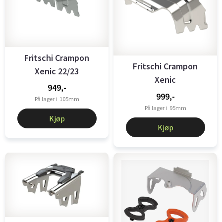
Fritschi Crampon
Fritschi Crampon
Xenic 22/23
Xenic
949,-
999,-
På lager i
105mm
På lager i
95mm
Kjøp
Kjøp