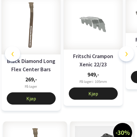
‹
›
Fritschi Crampon
Black Diamond Long
Xenic 22/23
Flex Center Bars
949,-
Polished
269,-
På lager i
105mm
På lager
Kjøp
Kjøp
-30%