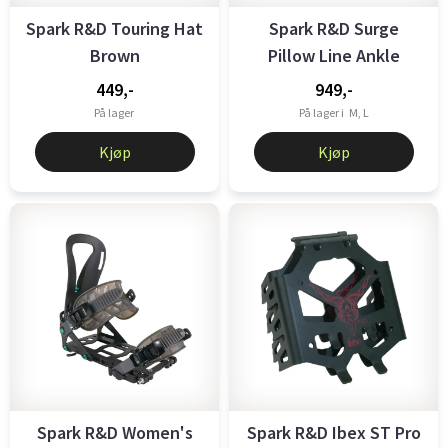
Spark R&D Touring Hat
Spark R&D Surge
Brown
Pillow Line Ankle
Straps
449,-
949,-
På lager
På lager i
M, L
Kjøp
Kjøp
Spark R&D Women's
Spark R&D Ibex ST Pro