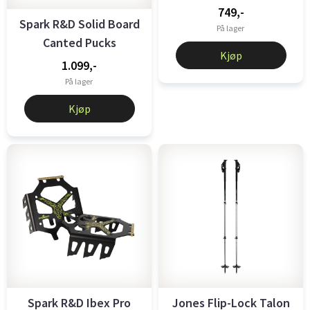
749,-
Spark R&D Solid Board
På lager
Canted Pucks
Kjøp
1.099,-
På lager
Kjøp
Spark R&D Ibex Pro
Jones Flip-Lock Talon