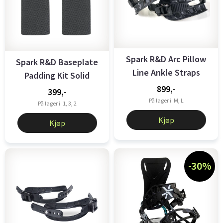
Spark R&D Arc Pillow
Spark R&D Baseplate
Line Ankle Straps
Padding Kit Solid
899,-
399,-
På lager i
M, L
På lager i
1, 3, 2
Kjøp
Kjøp
-30%