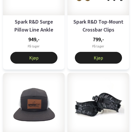
Spark R&D Surge
Spark R&D Top-Mount
Pillow Line Ankle
Crossbar Clips
Straps, W's ...
Black/Metal
949,-
799,-
På lager
På lager
Kjøp
Kjøp