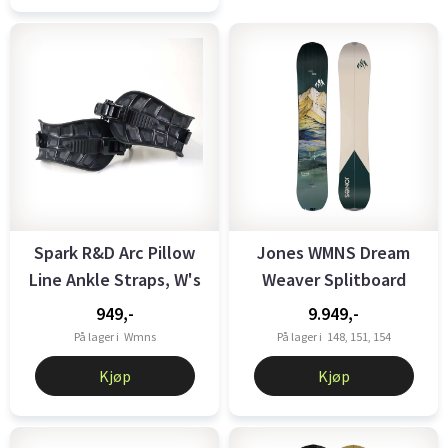
Spark R&D Arc Pillow
Jones WMNS Dream
Line Ankle Straps, W's
Weaver Splitboard
Black
949,-
9.949,-
På lager i
Wmns
På lager i
148, 151, 154
Kjøp
Kjøp