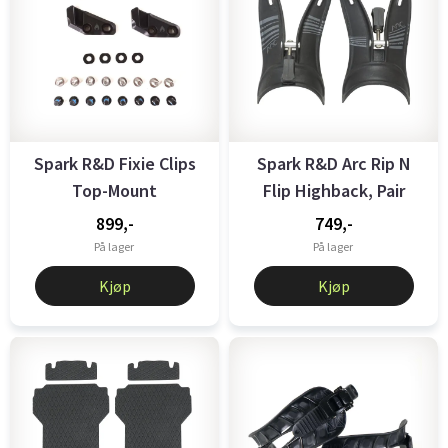
Spark R&D Fixie Clips
Spark R&D Arc Rip N
Top-Mount
Flip Highback, Pair
Black
899,-
749,-
På lager
På lager
Kjøp
Kjøp