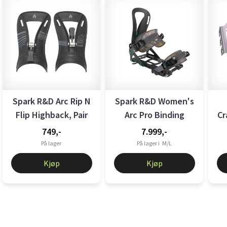
Spark R&D Arc Rip N
Spark R&D Women's
Flip Highback, Pair
Arc Pro Binding
Cr
Black
Black
749,-
7.999,-
På lager
På lager i
M/L
Kjøp
Kjøp