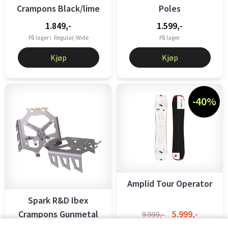
Crampons Black/lime
Poles
1.849,-
1.599,-
På lager i
Regular, Wide
På lager
Kjøp
Kjøp
-40%
Amplid Tour Operator
Spark R&D Ibex
Crampons Gunmetal
5.999,-
9.999,-
På lager i
156