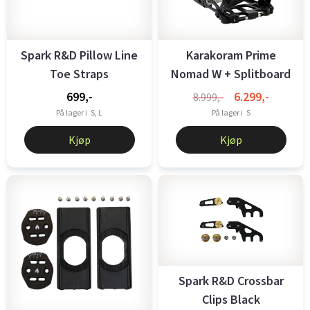
Spark R&D Pillow Line
Karakoram Prime
Toe Straps
Nomad W + Splitboard
Interface ...
699,-
6.299,-
8.999,-
På lager i
S, L
På lager i
S
Kjøp
Kjøp
Spark R&D Crossbar
Clips Black