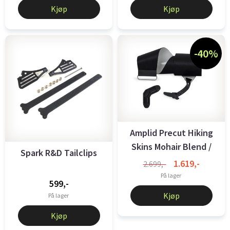
Kjøp
Kjøp
-40%
Amplid Precut Hiking
Skins Mohair Blend /
Spark R&D Tailclips
St. ...
1.619,-
2.699,-
På lager
599,-
Kjøp
På lager
Kjøp