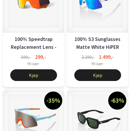
100% Speedtrap
100% S3 Sunglasses
Replacement Lens -
Matte White HiPER
HiPER Red ...
Blue ...
299,-
1.499,-
599,-
2.299,-
På lager
På lager
Kjøp
Kjøp
-35%
-63%