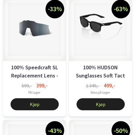
-33%
-63%
100% Speedcraft SL
100% HUDSON
Replacement Lens -
Sunglasses Soft Tact
Smoke
Fade Black/White
399,-
499,-
599,-
1.349,-
På lager
Ikke på lager
Kjøp
Kjøp
-43%
-50%