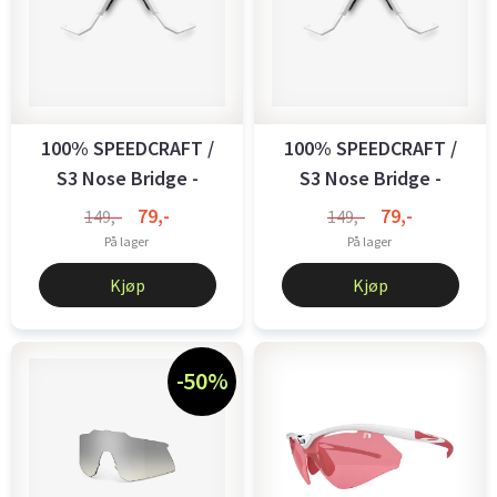
100% SPEEDCRAFT /
100% SPEEDCRAFT /
S3 Nose Bridge -
S3 Nose Bridge -
Regular - Soft ...
Regular - ...
79,-
79,-
149,-
149,-
På lager
På lager
Kjøp
Kjøp
-50%