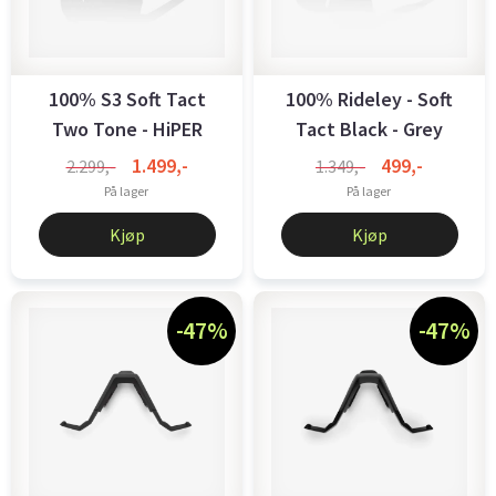
100% S3 Soft Tact
100% Rideley - Soft
Two Tone - HiPER
Tact Black - Grey
Silver Mirror ...
Green Lens
1.499,-
499,-
2.299,-
1.349,-
På lager
På lager
Kjøp
Kjøp
-47%
-47%