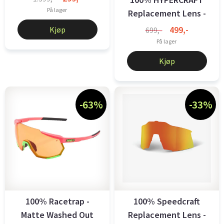
På lager
Replacement Lens -
Photochromic ...
499,-
Kjøp
699,-
På lager
Kjøp
-63%
-33%
100% Racetrap -
100% Speedcraft
Matte Washed Out
Replacement Lens -