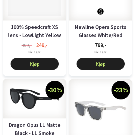
100% Speedcraft XS
Newline Opera Sports
lens - LowLight Yellow
Glasses White/Red
Silver ...
249,-
799,-
499,-
På lager
På lager
Kjøp
Kjøp
-30%
-23%
Dragon Opus LL Matte
Black - LL Smoke