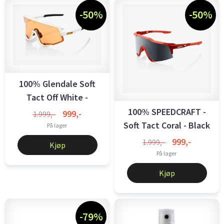
-50%
-50%
100% Glendale Soft
Tact Off White -
Persimmon ...
100% SPEEDCRAFT -
999,-
1.999,-
Soft Tact Coral - Black
På lager
Mirror ...
999,-
1.999,-
Kjøp
På lager
Kjøp
-79%