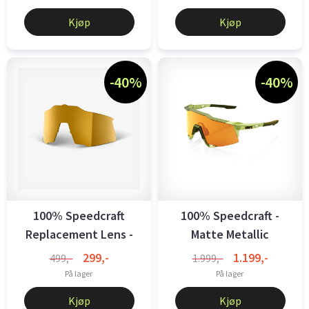
Kjøp
Kjøp
-40%
-40%
100% Speedcraft
100% Speedcraft -
Replacement Lens -
Matte Metallic
Flash Gold ...
Viperidae - ...
299,-
1.199,-
499,-
1.999,-
På lager
På lager
Kjøp
Kjøp