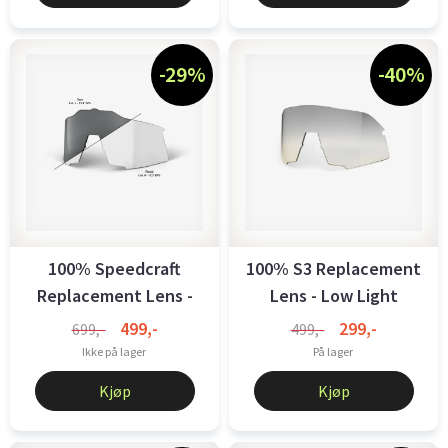
-29%
-40%
100% Speedcraft
100% S3 Replacement
Replacement Lens -
Lens - Low Light
Photochromic ...
Yellow ...
499,-
299,-
699,-
499,-
Ikke på lager
På lager
Kjøp
Kjøp