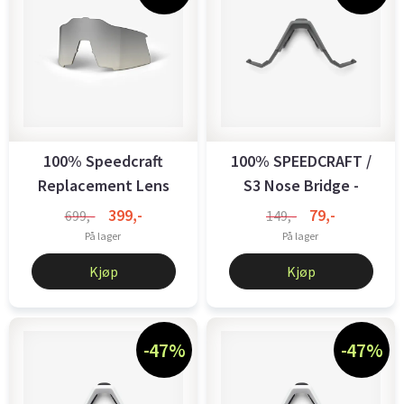
100% Speedcraft
100% SPEEDCRAFT /
Replacement Lens
S3 Nose Bridge -
Low Light Yellow ...
Regular - ...
399,-
79,-
699,-
149,-
På lager
På lager
Kjøp
Kjøp
-47%
-47%