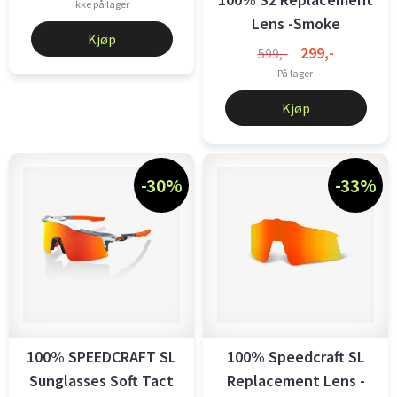
Ikke på lager
Lens -Smoke
Kjøp
299,-
599,-
På lager
Kjøp
-30%
-33%
100% SPEEDCRAFT SL
100% Speedcraft SL
Sunglasses Soft Tact
Replacement Lens -