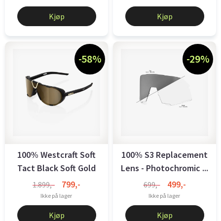
Kjøp
Kjøp
-58%
-29%
100% Westcraft Soft
100% S3 Replacement
Tact Black Soft Gold
Lens - Photochromic ...
799,-
499,-
1.899,-
699,-
Ikke på lager
Ikke på lager
Kjøp
Kjøp