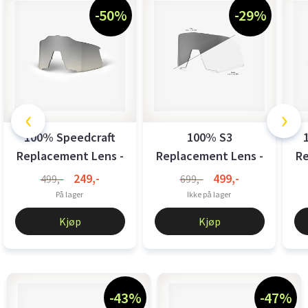
-50%
-29%
‹
›
100% Speedcraft
100% S3
Replacement Lens -
Replacement Lens -
Re
Low Light ...
Photochromic ...
249,-
499,-
499,-
699,-
På lager
Ikke på lager
Kjøp
Kjøp
-43%
-47%