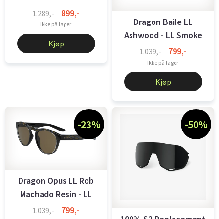
899,-
1.289,-
Dragon Baile LL
Ikke på lager
Ashwood - LL Smoke
Kjøp
799,-
1.039,-
Ikke på lager
Kjøp
-23%
-50%
Dragon Opus LL Rob
Machado Resin - LL
Brown
799,-
1.039,-
100% S2 Replacement