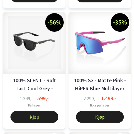
-56%
-35%
100% SLENT - Soft
100% S3 - Matte Pink -
Tact Cool Grey -
HiPER Blue Multilayer
Smoke Lens
...
599,-
1.499,-
1.349,-
2.299,-
På lager
Ikke på lager
Kjøp
Kjøp