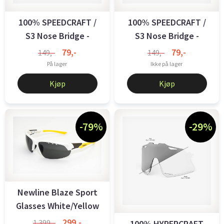
100% SPEEDCRAFT /
100% SPEEDCRAFT /
S3 Nose Bridge -
S3 Nose Bridge -
Regular - ...
Regular - Soft ...
79,-
79,-
149,-
149,-
På lager
Ikke på lager
Kjøp
Kjøp
-79%
-29%
Newline Blaze Sport
Glasses White/Yellow
299,-
1.399,-
100% HYPERCRAFT