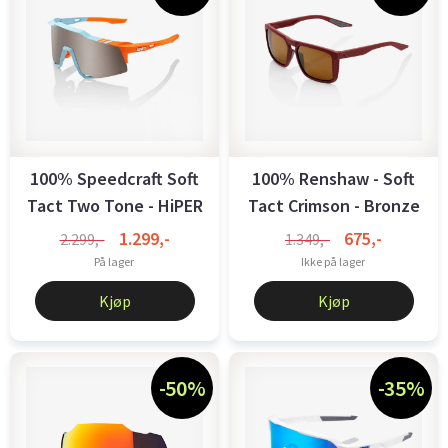
100% Speedcraft Soft
100% Renshaw - Soft
Tact Two Tone - HiPER
Tact Crimson - Bronze
Silver ...
Lens
1.299,-
675,-
2.299,-
1.349,-
På lager
Ikke på lager
Kjøp
Kjøp
-50%
-35%