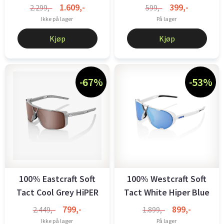
Grey Camo ...
Red ...
1.609,-
399,-
2.299,-
599,-
Ikke på lager
På lager
Kjøp
Kjøp
-67%
-53%
100% Eastcraft Soft
100% Westcraft Soft
Tact Cool Grey HiPER
Tact White Hiper Blue
Crimson ...
Mirror ...
799,-
899,-
2.449,-
1.899,-
Ikke på lager
På lager