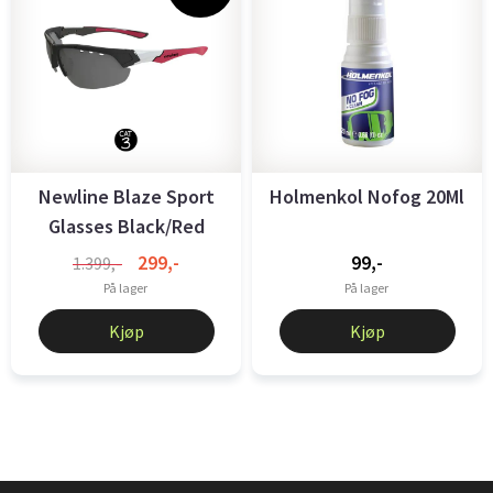
Newline Blaze Sport
Holmenkol Nofog 20Ml
Glasses Black/Red
299,-
99,-
1.399,-
På lager
På lager
Kjøp
Kjøp