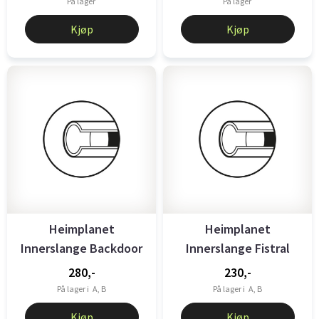
På lager
På lager
Kjøp
Kjøp
Heimplanet
Heimplanet
Innerslange Backdoor
Innerslange Fistral
280,-
230,-
På lager i
A, B
På lager i
A, B
Kjøp
Kjøp