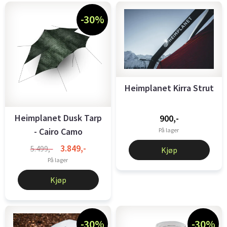
-30%
Heimplanet Kirra Strut
Heimplanet Dusk Tarp
900,-
- Cairo Camo
På lager
3.849,-
5.499,-
Kjøp
På lager
Kjøp
-30%
-30%