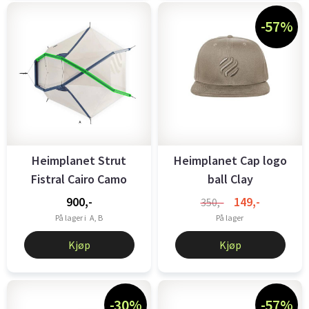
-57%
Heimplanet Strut
Heimplanet Cap logo
Fistral Cairo Camo
ball Clay
Dark Grey
900,-
149,-
350,-
På lager i
A, B
På lager
Kjøp
Kjøp
-30%
-57%