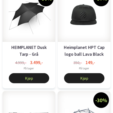
HEIMPLANET Dusk
Heimplanet HPT Cap
Tarp - Grå
logo ball Lava Black
3.499,-
149,-
4.999,-
350,-
På lager
På lager
Kjøp
Kjøp
-30%