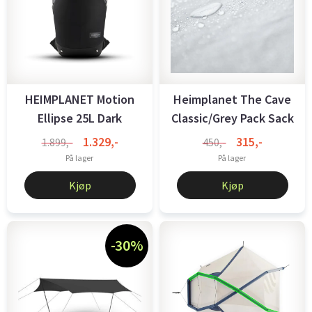
HEIMPLANET Motion
Heimplanet The Cave
Ellipse 25L Dark
Classic/Grey Pack Sack
1.329,-
315,-
1.899,-
450,-
På lager
På lager
Kjøp
Kjøp
-30%