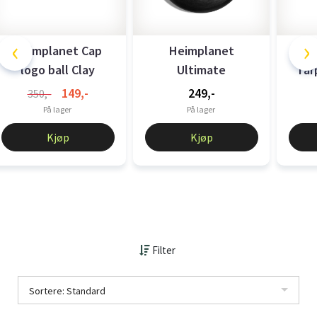
‹
›
Heimplanet Cap
Heimplanet
HEI
logo ball Clay
Ultimate
Tar
Sendeplate 175G
149,-
249,-
350,-
Svart
På lager
På lager
Kjøp
Kjøp
Filter
Sortere: Standard