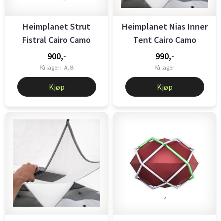
Heimplanet Strut
Heimplanet Nias Inner
Fistral Cairo Camo
Tent Cairo Camo
Green
white/grey
900,-
990,-
På lager i
A, B
På lager
Kjøp
Kjøp