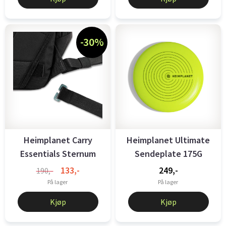
-30%
Heimplanet Carry
Heimplanet Ultimate
Essentials Sternum
Sendeplate 175G
Strap & Hip ...
Neon Gul
133,-
249,-
190,-
På lager
På lager
Kjøp
Kjøp