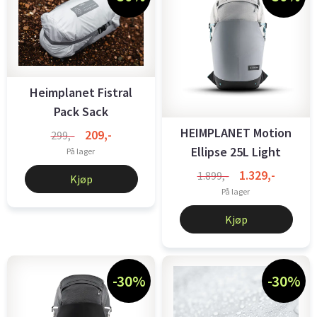
Heimplanet Fistral
Pack Sack
Classic/Sand
HEIMPLANET Motion
209,-
299,-
Ellipse 25L Light
På lager
1.329,-
1.899,-
Kjøp
På lager
Kjøp
-30%
-30%