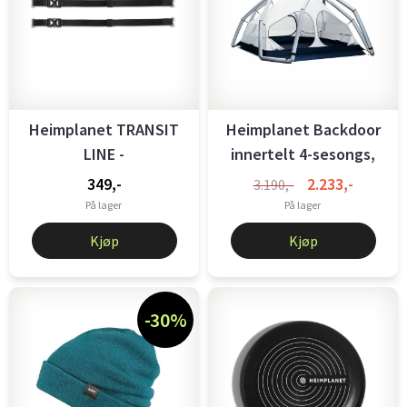
Heimplanet TRANSIT
Heimplanet Backdoor
LINE -
innertelt 4-sesongs,
COMPRESSION/CARRY
uten ...
349,-
2.233,-
3.190,-
...
På lager
På lager
Kjøp
Kjøp
-30%