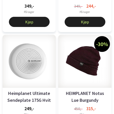
hoftebelte ...
hoftebelte ...
349,-
244,-
349,-
På lager
På lager
Kjøp
Kjøp
-30%
Heimplanet Ultimate
HEIMPLANET Notus
Sendeplate 175G Hvit
Lue Burgundy
249,-
315,-
450,-