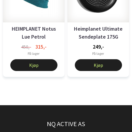
HEIMPLANET Notus
Heimplanet Ultimate
Lue Petrol
Sendeplate 175G
Svart
315,-
249,-
450,-
På lager
På lager
Kjøp
Kjøp
NQ ACTIVE AS