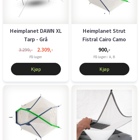
Heimplanet DAWN XL
Heimplanet Strut
Tarp - Grå
Fistral Cairo Camo
Blue
2.309,-
900,-
3.299,-
På lager
På lager i
A, B
Kjøp
Kjøp