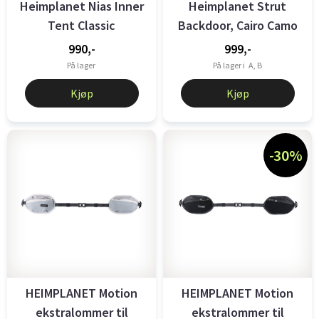
Heimplanet Nias Inner
Heimplanet Strut
Tent Classic
Backdoor, Cairo Camo
white/burgundy
(opp til og ...
990,-
999,-
På lager
På lager i
A, B
Kjøp
Kjøp
-30%
HEIMPLANET Motion
HEIMPLANET Motion
ekstralommer til
ekstralommer til