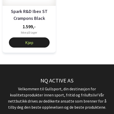
Spark R&D Ibex ST
Crampons Black
1.599,-
Ikke på lager
Kjøp
NQ ACTIVE AS
Velkommen til Gullsport, din destinasjon for
kvalitetsprodukter innen sport, fritid og friluftsliv! Vår
nettbutikk drives av dedikerte ansatte som brenner for å
tilby deg den beste opplevelsen og de beste produktene.