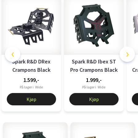
‹
›
Spark R&D DRex
Spark R&D Ibex ST
Crampons Black
Pro Crampons Black
Cr
1.599,-
1.999,-
På lager i
Wide
På lager i
Wide
Kjøp
Kjøp