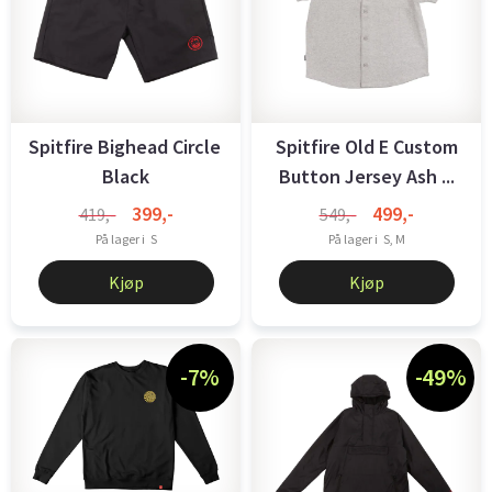
Spitfire Bighead Circle Shorts
Spitfire Old E Custom
Black
Button Jersey Ash ...
399,-
499,-
419,-
549,-
På lager i
S
På lager i
S, M
Kjøp
Kjøp
-7%
-49%