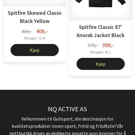
Spitfire Skewed Classic Sweatshirt
Black Yellow
Spitfire Classic 87'
409,-
439,-
Anorak Jacket Black
På lager i
S, M
399,-
779,-
Kjøp
På lager i
M, L
Kjøp
NQ ACTIVE AS
Velkommen til Gullsport, din destinasjon for
kvalitetsprodukter innen sport, fritid og friluftsliv! Vår
nettbutikk drives av dedikerte ansatte som brenner for å