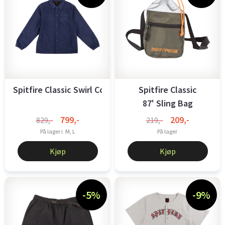
Spitfire Classic Swirl Cord Jacket Deep Blue
Spitfire Classic
87' Sling Bag
799,-
209,-
829,-
219,-
På lager i
M, L
På lager
Kjøp
Kjøp
-5%
-9%