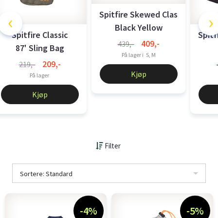
Spitfire Skewed Classic Sweats
‹
›
Black Yellow
Spitfire Classic
Spitf
409,-
439,-
87' Sling Bag
På lager i
S, M
209,-
219,-
Kjøp
På lager
Kjøp
Filter
Sortere: Standard
-4%
-5%