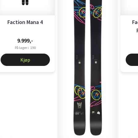
Faction Mana 4
Fa
9.999,-
På lager i
190
Kjøp