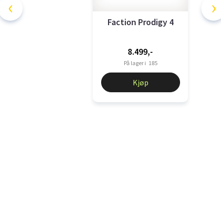
‹
›
Faction Prodigy 4
8.499,-
På lager i
185
Kjøp