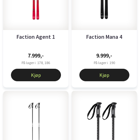
Faction Agent 1
Faction Mana 4
7.999,-
9.999,-
På lager i
178, 186
På lager i
190
Kjøp
Kjøp