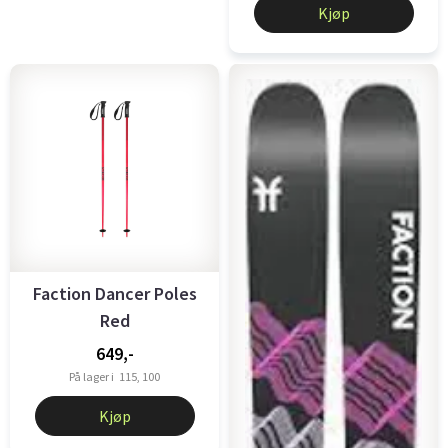
Kjøp
Faction Dancer Poles
Red
649,-
På lager i
115, 100
Kjøp