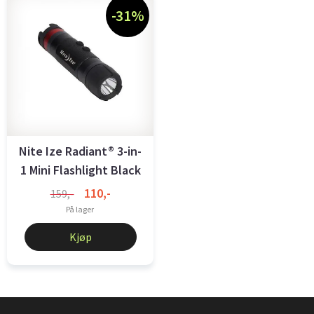
-31%
Nite Ize Radiant® 3-in-
1 Mini Flashlight Black
110,-
159,-
På lager
Kjøp