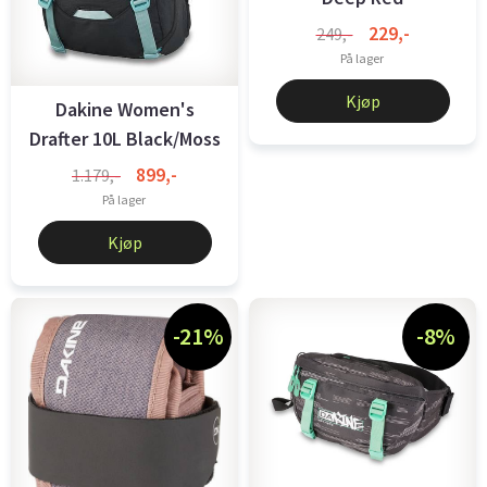
229,-
249,-
På lager
Kjøp
Dakine Women's
Drafter 10L Black/Moss
899,-
1.179,-
På lager
Kjøp
-21%
-8%