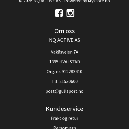
© 2026 NQ ACTIVE AS - Powered by
Mystore.no
Om oss
NQ ACTIVE AS
Vakåsveien 7A
1395 HVALSTAD
Org. nr. 912283410
Tlf:
21530600
post@gullsport.no
Kundeservice
Frakt og retur
Personvern