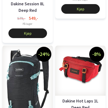
Dakine Session 8L
Kjøp
Deep Red
549,-
579,-
På lager
Kjøp
-24%
-8%
Dakine Hot Laps 1L
Deep Red