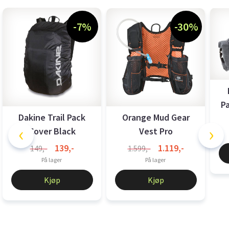
-7%
-30%
P
Dakine Trail Pack
Orange Mud Gear
‹
›
Cover Black
Vest Pro
Black/Orange
139,-
1.119,-
149,-
1.599,-
På lager
På lager
Kjøp
Kjøp