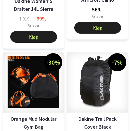
Dakine Women'S
Drafter 14L Sierra
569,-
Fossil
På lager
999,-
1.019,-
På lager
Kjøp
Kjøp
-30%
-7%
Orange Mud Modular
Dakine Trail Pack
Gym Bag
Cover Black