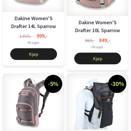
Dakine Women'S
Dakine Women'S
Drafter 14L Sparrow
Drafter 10L Sparrow
999,-
1.019,-
849,-
869,-
På lager
På lager
Kjøp
Kjøp
-5%
-30%