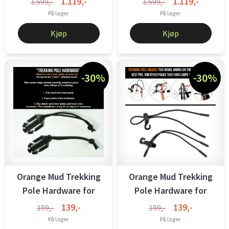
1.119,-
1.119,-
1.599,-
1.599,-
På lager
På lager
Kjøp
Kjøp
-30%
-30%
Orange Mud Trekking
Orange Mud Trekking
Pole Hardware for
Pole Hardware for
back, Pair ...
front, Pair ...
139,-
139,-
199,-
199,-
På lager
På lager