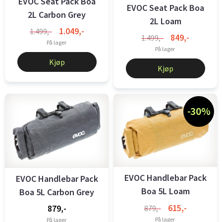
EVOC Seat Pack Boa
EVOC Seat Pack Boa
2L Carbon Grey
2L Loam
1.049,-
1.499,-
849,-
1.499,-
På lager
På lager
Kjøp
Kjøp
-30%
EVOC Handlebar Pack
EVOC Handlebar Pack
Boa 5L Loam
Boa 5L Carbon Grey
615,-
879,-
879,-
På lager
På lager