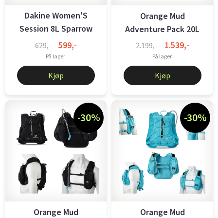
Dakine Women'S
Orange Mud
Session 8L Sparrow
Adventure Pack 20L
Regular Black
599,-
1.539,-
629,-
2.199,-
På lager
På lager
Kjøp
Kjøp
-30%
-30%
Orange Mud
Orange Mud