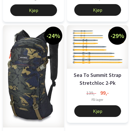
Kjøp
Kjøp
-24%
-29%
Sea To Summit Strap
Stretchloc 2-Pk
Yellow 20 x ...
99,-
139,-
På lager
Kjøp