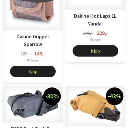
Dakine Hot Laps 1L
Vandal
229,-
249,-
Dakine Gripper
På lager
Sparrow
Kjøp
149,-
189,-
På lager
Kjøp
-30%
-43%