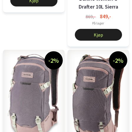
Kjøp
Drafter 10L Sierra
Fossil
849,-
869,-
På lager
Kjøp
-2%
-2%