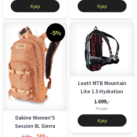
Kjøp
Kjøp
-5%
Leatt MTB Mountain
Lite 1.5 Hydration
Pack ...
1.699,-
På lager
Dakine Women'S
Kjøp
Session 8L Sierra
Fossil
599,-
629,-