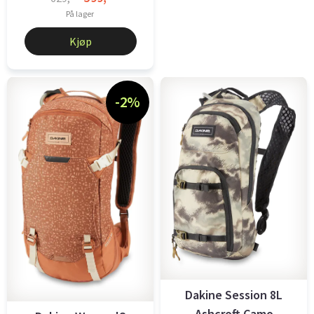
På lager
Kjøp
-2%
Dakine Session 8L
Ashcroft Camo