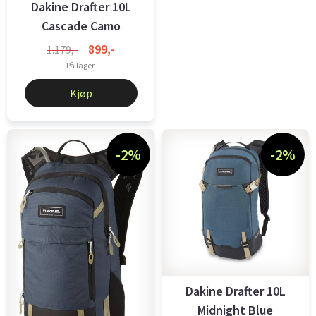
Dakine Drafter 10L
Cascade Camo
899,-
1.179,-
På lager
Kjøp
-2%
-2%
Dakine Drafter 10L
Midnight Blue