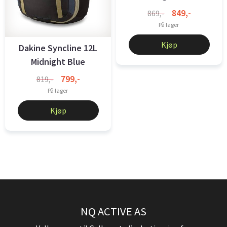
849,-
869,-
På lager
Kjøp
Dakine Syncline 12L
Midnight Blue
799,-
819,-
På lager
Kjøp
NQ ACTIVE AS