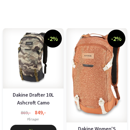
-2%
-2%
Dakine Drafter 10L
Ashcroft Camo
849,-
869,-
På lager
Dakine Women'S