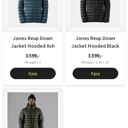
Jones Reup Down
Jones Reup Down
Jacket Hooded Ash
Jacket Hooded Black
Blue
3.599,-
3.599,-
På lager i
S
På lager i
S, M, L, XL
Kjøp
Kjøp