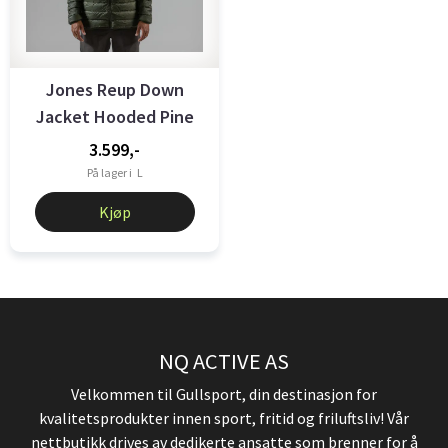
Jones Reup Down
Jacket Hooded Pine
3.599,-
På lager i
L
Kjøp
NQ ACTIVE AS
Velkommen til Gullsport, din destinasjon for
kvalitetsprodukter innen sport, fritid og friluftsliv! Vår
nettbutikk drives av dedikerte ansatte som brenner for å