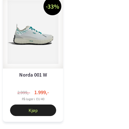
-33%
Norda 001 W
1.999,-
2.999,-
På lager i
EU 40
Kjøp