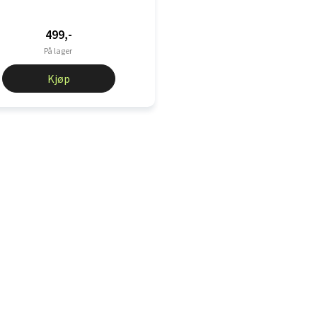
499,-
På lager
Kjøp