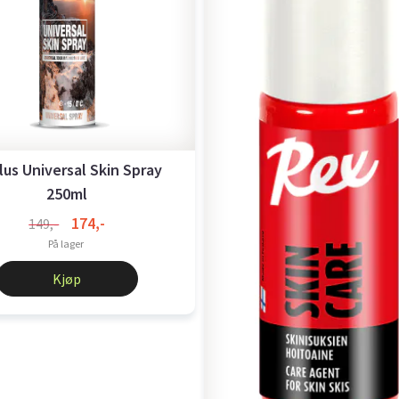
us Universal Skin Spray
250ml
174,-
149,-
På lager
Kjøp