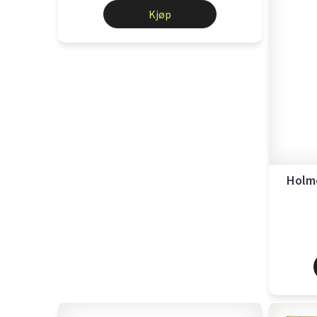
Kjøp
Holme