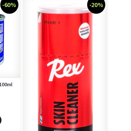
-60%
-20%
 100ml