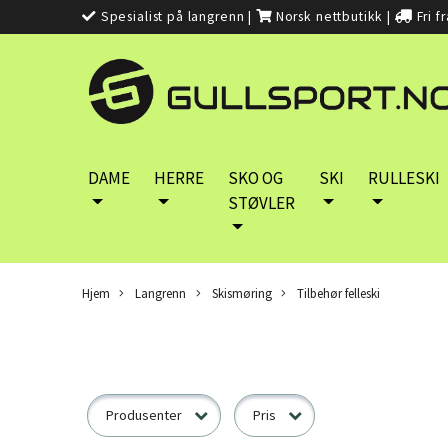
Spesialist på langrenn
|
Norsk nettbutikk
|
Fri f
DAME
HERRE
SKO OG
SKI
RULLESKI
STØVLER
Hjem
Langrenn
Skismøring
Tilbehør felleski
Produsenter
Pris