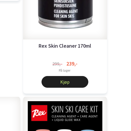
Rex Skin Cleaner 170ml
239,-
299,-
På lager
Kjøp