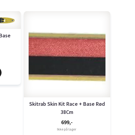
 Base
Skitrab Skin Kit Race + Base Rød
38Cm
699,-
Ikke på lager