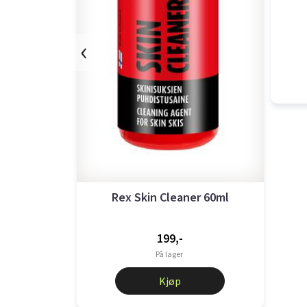
‹
Rex Skin Cleaner 60ml
199,-
På lager
Kjøp