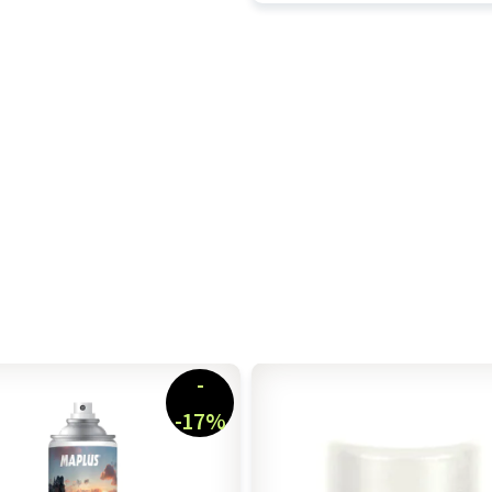
-
-17%