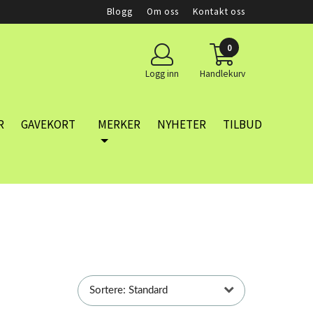
Blogg
Om oss
Kontakt oss
0
Logg inn
Handlekurv
R
GAVEKORT
MERKER
NYHETER
TILBUD
Sortere: Standard