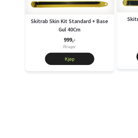
Skit
Skitrab Skin Kit Standard + Base
Gul 40Cm
999,-
På lager
Kjøp