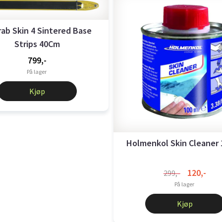
rab Skin 4 Sintered Base
Strips 40Cm
799,-
På lager
Kjøp
Holmenkol Skin Cleaner
120,-
299,-
På lager
Kjøp