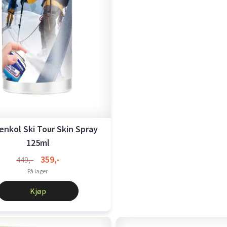
nkol Ski Tour Skin Spray
125ml
359,-
449,-
På lager
Kjøp