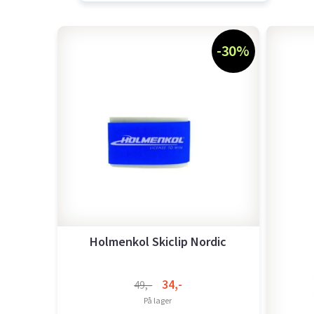
-30%
Holmenkol Skiclip Nordic
34,-
49,-
På lager