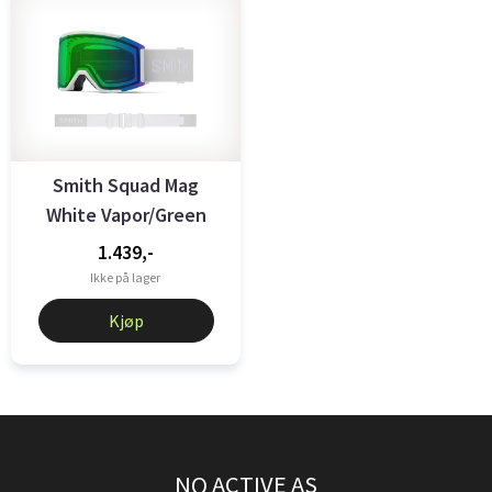
Smith Squad Mag
White Vapor/Green
Mirror
1.439,-
Ikke på lager
Kjøp
NQ ACTIVE AS