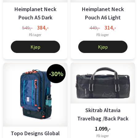
Heimplanet Neck
Heimplanet Neck
Pouch A5 Dark
Pouch A6 Light
384,-
314,-
549,-
449,-
På lager
På lager
Kjøp
Kjøp
-30%
Skitrab Altavia
Travelbag /Back Pack
40 L
1.099,-
Topo Designs Global
På lager