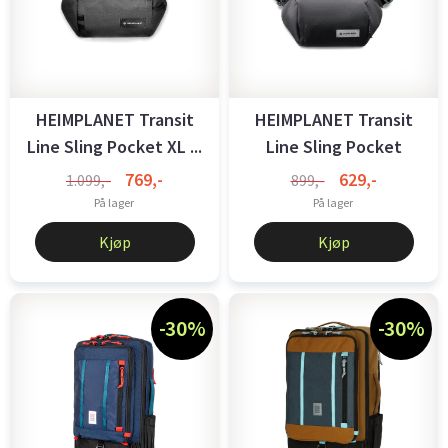
HEIMPLANET Transit
HEIMPLANET Transit
Line Sling Pocket XL ...
Line Sling Pocket
Castlerock
769,-
629,-
1.099,-
899,-
På lager
På lager
Kjøp
Kjøp
-30%
-30%