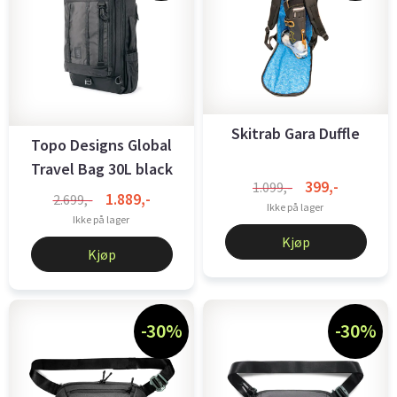
Skitrab Gara Duffle
Topo Designs Global
Travel Bag 30L black
399,-
1.099,-
1.889,-
2.699,-
Ikke på lager
Ikke på lager
Kjøp
Kjøp
-30%
-30%