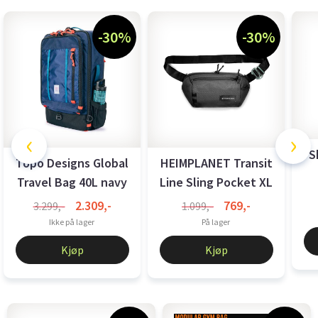
-30%
-30%
‹
›
S
Topo Designs Global
HEIMPLANET Transit
Travel Bag 40L navy
Line Sling Pocket XL
...
2.309,-
769,-
3.299,-
1.099,-
Ikke på lager
På lager
Kjøp
Kjøp