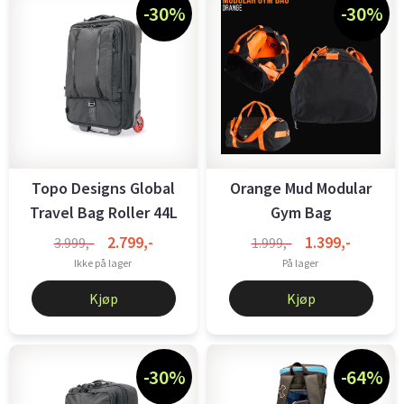
-30%
-30%
Topo Designs Global
Orange Mud Modular
Travel Bag Roller 44L
Gym Bag
black
Black/Orange
2.799,-
1.399,-
3.999,-
1.999,-
Ikke på lager
På lager
Kjøp
Kjøp
-30%
-64%