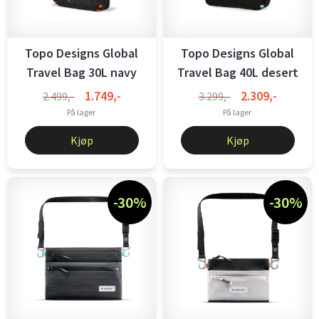
Topo Designs Global
Topo Designs Global
Travel Bag 30L navy
Travel Bag 40L desert
...
1.749,-
2.309,-
2.499,-
3.299,-
På lager
På lager
Kjøp
Kjøp
-30%
-30%