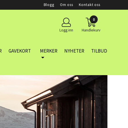
Blogg
Om oss
Kontakt oss
0
Logg inn
Handlekurv
R
GAVEKORT
MERKER
NYHETER
TILBUD