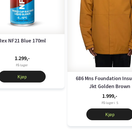
Rex NF21 Blue 170ml
1.299,-
På lager
Kjøp
686 Mns Foundation Insu
Jkt Golden Brown
1.999,-
På lager i
S
Kjøp