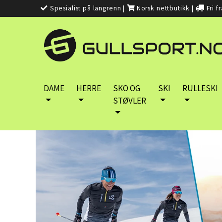
Spesialist på langrenn
|
Norsk nettbutikk
|
Fri f
DAME
HERRE
SKO OG
SKI
RULLESKI
STØVLER