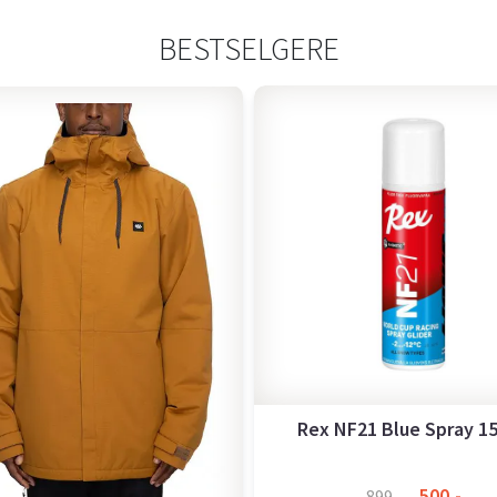
BESTSELGERE
Rex NF21 Blue Spray 1
500,-
899,-