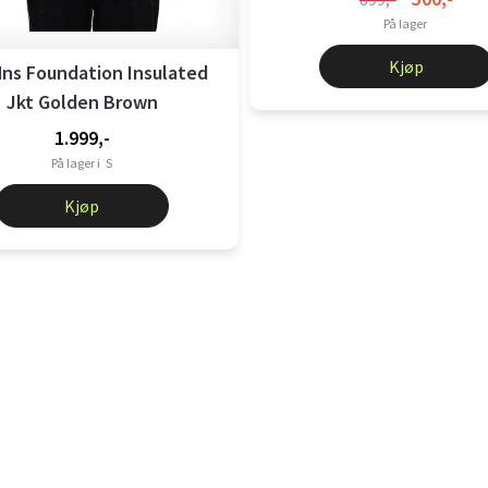
På lager
Kjøp
Mns Foundation Insulated
Jkt Golden Brown
1.999,-
På lager i
S
Kjøp