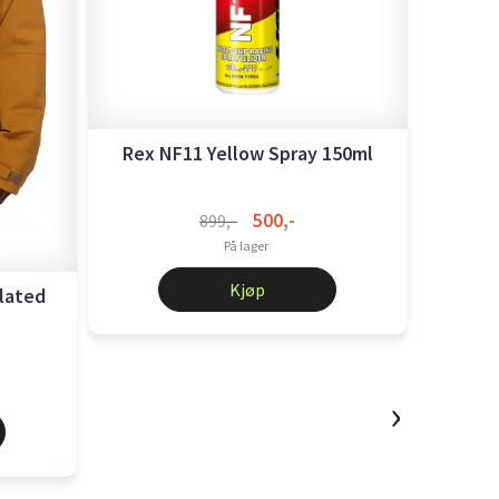
Rex NF11 Yellow Spray 150ml
Rex NF
500,-
899,-
På lager
Kjøp
lated
›