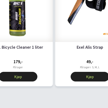
 Bicycle Cleaner 1 liter
Exel Alis Strap
179,-
49,-
På lager
På lager i
S, M, L
Kjøp
Kjøp