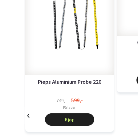
Pieps Aluminium Probe 220
599,-
749,-
På lager
‹
Kjøp