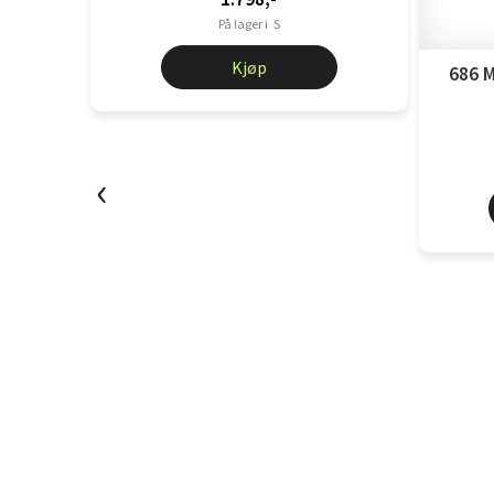
På lager i
S
Kjøp
686 
‹