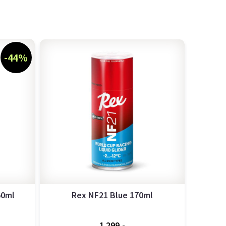
-44%
50ml
Rex NF21 Blue 170ml
1.299,-